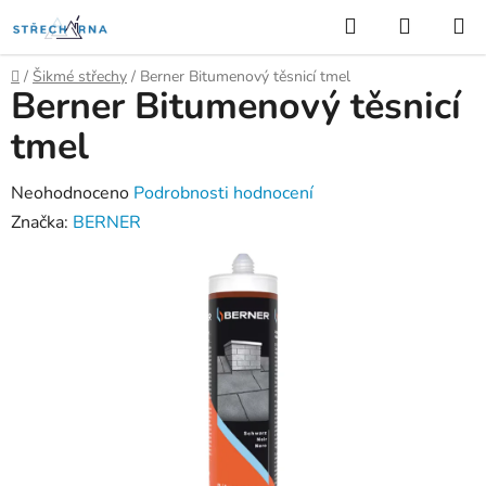
Přejít
Hledat
NÁKUP
na
KOŠÍK
obsah
Domů
/
Šikmé střechy
/
Berner Bitumenový těsnicí tmel
Berner Bitumenový těsnicí
tmel
Průměrné
Neohodnoceno
Podrobnosti hodnocení
hodnocení
Značka:
BERNER
produktu
je
0,0
z
5
hvězdiček.