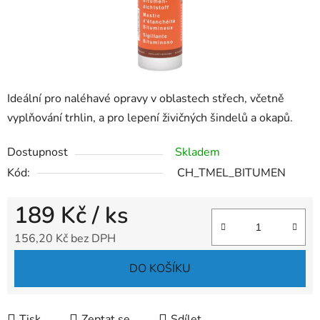
Ideální pro naléhavé opravy v oblastech střech, včetně
vyplňování trhlin, a pro lepení živičných šindelů a okapů.
Dostupnost
Skladem
Kód:
CH_TMEL_BITUMEN
189 Kč
/ ks
156,20 Kč bez DPH
Měrná cena:
DO KOŠÍKU
Tisk
Zeptat se
Sdílet