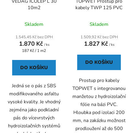
VEDAG ICOLEP L 30
TOPWET Prostup pro
10m2
kabely TWP 125 PVC
Průměrné
Skladem
Skladem
hodnocení
produktu
1.545,45 Kč bez DPH
1.509,92 Kč bez DPH
1.870 Kč
1.827 Kč
je
/ ks
/ ks
Měrná
187 Kč / 1 m2
4,5
cena:
z
DO KOŠÍKU
5
DO KOŠÍKU
hvězdiček.
Prostup pro kabely
Jedná se o pás z SBS
TOPWET s integrovanou
modifikovaného asfaltu
manžetou z hydroizolační
vysoké kvality. Je vhodný
fólie na bázi PVC.
zejména jako podkladní
Hloubka pod izolaci 200
pás do vícevrstvých
mm, na zakázku možnost
hydroizolačních systémů
prodloužení až do 500