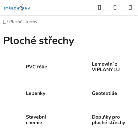
Přejít
Hledat
NÁKUP
na
KOŠÍK
obsah
Domů
/
Ploché střechy
Ploché střechy
Lemování z
PVC fólie
VIPLANYLU
Lepenky
Geotextilie
Stavební
Doplňky pro
chemie
ploché střechy