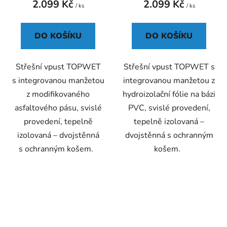
2.099 Kč
2.099 Kč
je
/ ks
/ ks
5,0
z
DO KOŠÍKU
DO KOŠÍKU
5
hvězdiček.
Střešní vpust TOPWET
Střešní vpust TOPWET s
s integrovanou manžetou
integrovanou manžetou z
z modifikovaného
hydroizolační fólie na bázi
asfaltového pásu, svislé
PVC, svislé provedení,
provedení, tepelně
tepelně izolovaná –
izolovaná – dvojstěnná
dvojstěnná s ochranným
s ochranným košem.
košem.