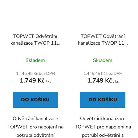
TOPWET Odvětrání
TOPWET Odvětrání
kanalizace TWOP 110
kanalizace TWOP 110
BIT
PVC
Průměrné
Skladem
Skladem
hodnocení
produktu
1.445,45 Kč bez DPH
1.445,45 Kč bez DPH
1.749 Kč
1.749 Kč
je
/ ks
/ ks
5,0
z
DO KOŠÍKU
DO KOŠÍKU
5
hvězdiček.
Odvětrání kanalizace
Odvětrání kanalizace
TOPWET pro napojení na
TOPWET pro napojení na
potrubí odvětrání
potrubí odvětrání s