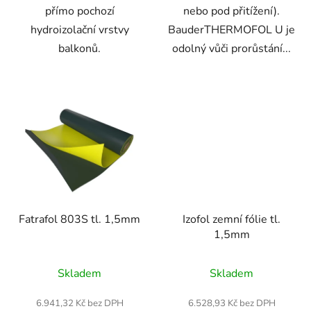
přímo pochozí
nebo pod přitížení).
hydroizolační vrstvy
BauderTHERMOFOL U je
balkonů.
odolný vůči prorůstání...
Fatrafol 803S tl. 1,5mm
Izofol zemní fólie tl.
1,5mm
Průměrné
Průměrné
Skladem
Skladem
hodnocení
hodnocení
produktu
produktu
6.941,32 Kč bez DPH
6.528,93 Kč bez DPH