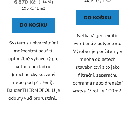
Měrná
6.870 Kč
4,3
44,99 Kč / 1 m2
(–14 %)
cena:
Měrná
195 Kč / 1 m2
z
cena:
5
DO KOŠÍKU
DO KOŠÍKU
hvězdiček.
Netkaná geotextilie
Systém s univerzálními
vyrobená z polyesteru.
možnostmi použití,
Výrobek je použitelný v
optimálně vybavený pro
mnoha oblastech
volnou pokládku,
stavebnictví a to jako
(mechanicky kotvený
filtrační, separační,
nebo pod přitížení).
ochranná nebo drenážní
BauderTHERMOFOL U je
vrstva. V roli je 100m2.
odolný vůči prorůstání...