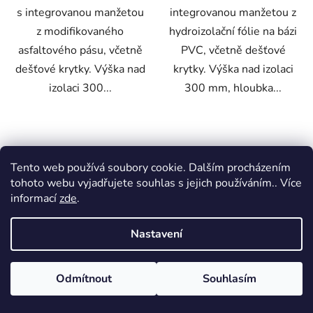
s integrovanou manžetou
integrovanou manžetou z
z modifikovaného
hydroizolační fólie na bázi
asfaltového pásu, včetně
PVC, včetně dešťové
dešťové krytky. Výška nad
krytky. Výška nad izolaci
izolaci 300...
300 mm, hloubka...
Tento web používá soubory cookie. Dalším procházením
tohoto webu vyjadřujete souhlas s jejich používáním.. Více
informací
zde
.
Nastavení
TOPWET Odvětrání
VEDAG VEDASPRINT
kanalizace TWOP 125
mineral 7,5m2
Odmítnout
Souhlasím
PVC