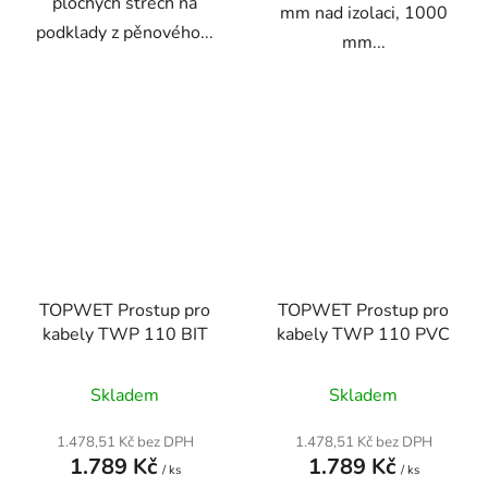
plochých střech na
mm nad izolaci, 1000
podklady z pěnového...
mm...
TOPWET Prostup pro
TOPWET Prostup pro
kabely TWP 110 BIT
kabely TWP 110 PVC
Průměrné
Skladem
Skladem
hodnocení
produktu
1.478,51 Kč bez DPH
1.478,51 Kč bez DPH
1.789 Kč
1.789 Kč
je
/ ks
/ ks