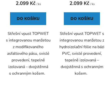
2.099 Kč
2.099 Kč
je
/ ks
/ ks
5,0
z
DO KOŠÍKU
DO KOŠÍKU
5
hvězdiček.
Střešní vpust TOPWET
Střešní vpust TOPWET s
s integrovanou manžetou
integrovanou manžetou z
z modifikovaného
hydroizolační fólie na bázi
asfaltového pásu, svislé
PVC, svislé provedení,
provedení, tepelně
tepelně izolovaná –
izolovaná – dvojstěnná
dvojstěnná s ochranným
s ochranným košem.
košem.