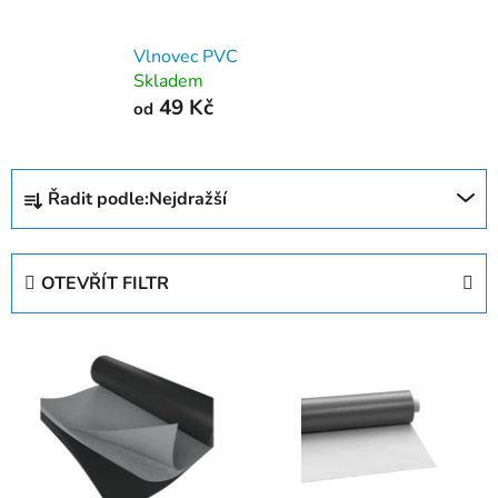
Vlnovec PVC
Skladem
49 Kč
od
Ř
Řadit podle:
Nejdražší
a
z
e
OTEVŘÍT FILTR
n
í
V
p
ý
r
p
o
i
d
s
u
p