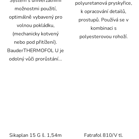
Systém s univerzálními
polyuretanová pryskyřice,
možnostmi použití,
k opracování detailů,
optimálně vybavený pro
prostupů. Používá se v
volnou pokládku,
kombinaci s
(mechanicky kotvený
polyesterovou rohoží.
nebo pod přitížení).
BauderTHERMOFOL U je
odolný vůči prorůstání...
Sikaplan 15 G š. 1,54m
Fatrafol 810/V tl.