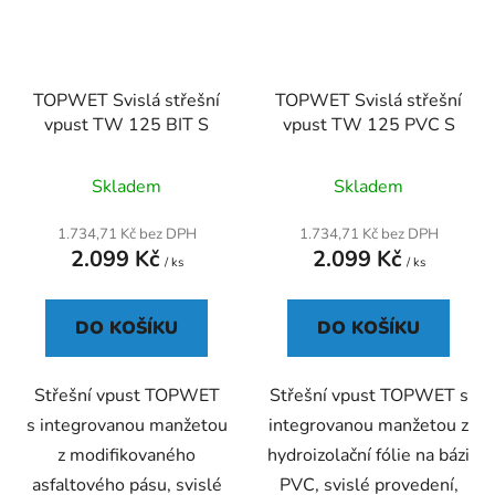
TOPWET Svislá střešní
TOPWET Svislá střešní
vpust TW 125 BIT S
vpust TW 125 PVC S
Průměrné
Skladem
Skladem
hodnocení
produktu
1.734,71 Kč bez DPH
1.734,71 Kč bez DPH
2.099 Kč
2.099 Kč
je
/ ks
/ ks
5,0
z
DO KOŠÍKU
DO KOŠÍKU
5
hvězdiček.
Střešní vpust TOPWET
Střešní vpust TOPWET s
s integrovanou manžetou
integrovanou manžetou z
z modifikovaného
hydroizolační fólie na bázi
asfaltového pásu, svislé
PVC, svislé provedení,