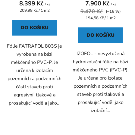
8.399 Kč
7.900 Kč
je
je
/ ks
/ ks
Měrná
209,98 Kč / 1 m2
5,0
9.470 Kč
5,0
(–16 %)
cena:
Měrná
194,58 Kč / 1 m2
z
z
cena:
5
5
DO KOŠÍKU
DO KOŠÍKU
hvězdiček.
hvězdiček.
Fólie FATRAFOL 803S je
IZOFOL - nevyztužená
vyrobena na bázi
hydroizolační fólie na bázi
měkčeného PVC-P. Je
měkčeného PVC (PVC-P).
určena k izolacím
Je určena pro izolace
pozemních a podzemních
pozemních a podzemních
částí staveb proti
staveb proti tlakové a
agresivní, tlakové a
prosakující vodě, jako
prosakující vodě a jako...
izolační...