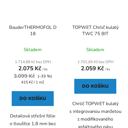
BauderTHERMOFOL D
TOPWET Chrlič kulatý
18
TWC 75 BIT
Průměrné
Skladem
Skladem
hodnocení
produktu
1.714,88 Kč bez DPH
1.701,65 Kč bez DPH
2.075 Kč
2.059 Kč
je
/ ks
/ ks
3.099 Kč
5,0
(–33 %)
Měrná
415 Kč / 1 m2
z
DO KOŠÍKU
cena:
5
DO KOŠÍKU
hvězdiček.
Chrlič TOPWET kulatý
s integrovanou manžetou
Detailová střešní fólie
z modifikovaného
o tloušťce 1,8 mm bez
asfaltového pásu