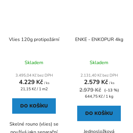
Vlies 120g protipožární
ENKE - ENKOPUR 4kg
Průměrné
Průměrné
Skladem
Skladem
hodnocení
hodnocení
produktu
produktu
3.495,04 Kč bez DPH
2.131,40 Kč bez DPH
4.229 Kč
2.579 Kč
je
je
/ ks
/ ks
Měrná
21,15 Kč / 1 m2
5,0
2.979 Kč
3,8
(–13 %)
cena:
Měrná
644,75 Kč / 1 kg
z
z
cena:
5
5
DO KOŠÍKU
DO KOŠÍKU
hvězdiček.
hvězdiček.
Skelné rouno (vlies) se
Jednosložková
používá jako separační