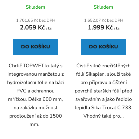
Průměrné
Průměrné
Skladem
Skladem
hodnocení
hodnocení
produktu
produktu
1.701,65 Kč bez DPH
1.652,07 Kč bez DPH
2.059 Kč
1.999 Kč
je
je
/ ks
/ ks
5,0
4,7
z
z
DO KOŠÍKU
DO KOŠÍKU
5
5
hvězdiček.
hvězdiček.
Chrlič TOPWET kulatý s
Čistič silně znečištěných
integrovanou manžetou z
fólií Sikaplan, slouží také
hydroizolační fólie na bázi
pro přípravu a čištění
PVC a ochrannou
povrchů starších fólií před
mřížkou. Délka 600 mm,
svařováním a jako ředidlo
na zakázku možnost
lepidla Sika-Trocal C 733.
prodloužení až do 1500
Vhodný také pro...
mm.