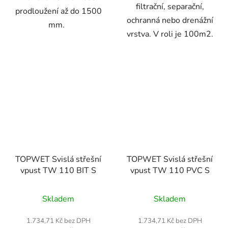
filtrační, separační,
prodloužení až do 1500
ochranná nebo drenážní
mm.
vrstva. V roli je 100m2.
TOPWET Svislá střešní
TOPWET Svislá střešní
vpust TW 110 BIT S
vpust TW 110 PVC S
Průměrné
Skladem
Skladem
hodnocení
produktu
1.734,71 Kč bez DPH
1.734,71 Kč bez DPH