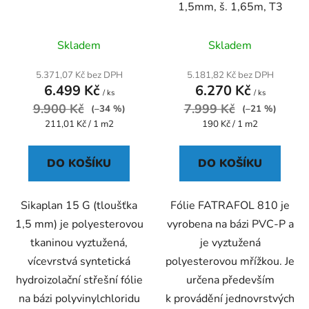
1,5mm, š. 1,65m, T3
Průměrné
Průměrné
Skladem
Skladem
hodnocení
hodnocení
produktu
produktu
5.371,07 Kč bez DPH
5.181,82 Kč bez DPH
6.499 Kč
6.270 Kč
je
je
/ ks
/ ks
9.900 Kč
4,5
7.999 Kč
2,6
(–34 %)
(–21 %)
Měrná
Měrná
211,01 Kč / 1 m2
190 Kč / 1 m2
z
z
cena:
cena:
5
5
DO KOŠÍKU
DO KOŠÍKU
hvězdiček.
hvězdiček.
Sikaplan 15 G (tloušťka
Fólie FATRAFOL 810 je
1,5 mm) je polyesterovou
vyrobena na bázi PVC-P a
tkaninou vyztužená,
je vyztužená
vícevrstvá syntetická
polyesterovou mřížkou. Je
hydroizolační střešní fólie
určena především
na bázi polyvinylchloridu
k provádění jednovrstvých