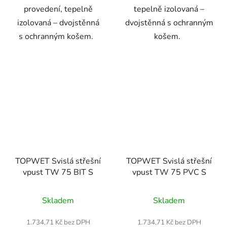
provedení, tepelně
tepelně izolovaná –
izolovaná – dvojstěnná
dvojstěnná s ochranným
s ochranným košem.
košem.
TOPWET Svislá střešní
TOPWET Svislá střešní
vpust TW 75 BIT S
vpust TW 75 PVC S
Průměrné
Skladem
Skladem
hodnocení
produktu
1.734,71 Kč bez DPH
1.734,71 Kč bez DPH