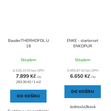
BauderTHERMOFOL U
ENKE - starterset
18
ENKOPUR
Průměrné
Skladem
Skladem
hodnocení
produktu
6.528,10 Kč bez DPH
5.495,87 Kč bez DPH
7.899 Kč
6.650 Kč
je
/ ks
/ ks
Měrná
263,30 Kč / 1 m2
5,0
cena:
z
DO KOŠÍKU
5
DO KOŠÍKU
hvězdiček.
Jednosložková