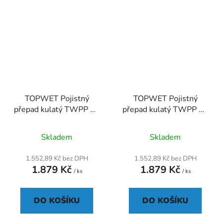
TOPWET Pojistný
TOPWET Pojistný
přepad kulatý TWPP 50
přepad kulatý TWPP 50
BIT
PVC
Průměrné
Skladem
Skladem
hodnocení
produktu
1.552,89 Kč bez DPH
1.552,89 Kč bez DPH
1.879 Kč
1.879 Kč
je
/ ks
/ ks
5,0
z
DO KOŠÍKU
DO KOŠÍKU
5