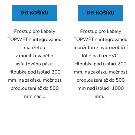
5,0
z
DO KOŠÍKU
DO KOŠÍKU
5
hvězdiček.
Prostup pro kabely
Prostup pro kabely
TOPWET s integrovanou
TOPWET s integrovanou
manžetou
manžetou z hydroizolační
z modifikovaného
fólie na bázi PVC.
asfaltového pásu.
Hloubka pod izolaci 200
Hloubka pod izolaci 200
mm, na zakázku možnost
mm, na zakázku možnost
prodloužení až do 500
prodloužení až do 500
mm nad izolaci, 1000
mm nad...
mm...