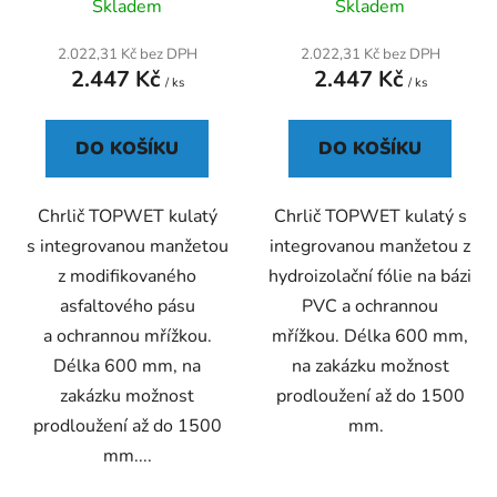
Skladem
Skladem
2.022,31 Kč bez DPH
2.022,31 Kč bez DPH
2.447 Kč
2.447 Kč
/ ks
/ ks
DO KOŠÍKU
DO KOŠÍKU
Chrlič TOPWET kulatý
Chrlič TOPWET kulatý s
s integrovanou manžetou
integrovanou manžetou z
z modifikovaného
hydroizolační fólie na bázi
asfaltového pásu
PVC a ochrannou
a ochrannou mřížkou.
mřížkou. Délka 600 mm,
Délka 600 mm, na
na zakázku možnost
zakázku možnost
prodloužení až do 1500
prodloužení až do 1500
mm.
mm....