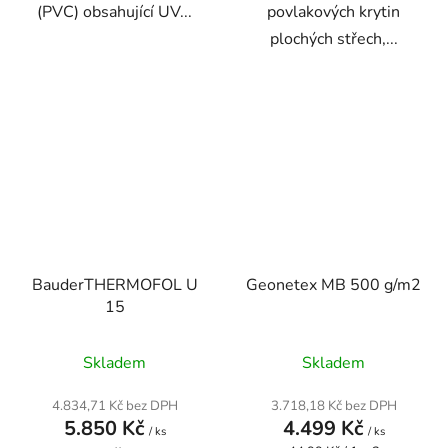
(PVC) obsahující UV...
povlakových krytin
plochých střech,...
BauderTHERMOFOL U
Geonetex MB 500 g/m2
15
Průměrné
Skladem
Skladem
hodnocení
produktu
4.834,71 Kč bez DPH
3.718,18 Kč bez DPH
5.850 Kč
4.499 Kč
je
/ ks
/ ks