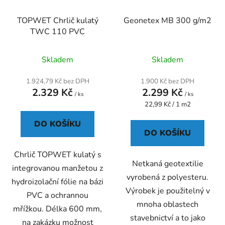
TOPWET Chrlič kulatý
Geonetex MB 300 g/m2
TWC 110 PVC
Průměrné
Průměrné
Skladem
Skladem
hodnocení
hodnocení
produktu
produktu
1.924,79 Kč bez DPH
1.900 Kč bez DPH
2.329 Kč
2.299 Kč
je
je
/ ks
/ ks
Měrná
5,0
22,99 Kč / 1 m2
5,0
cena:
z
z
DO KOŠÍKU
5
5
DO KOŠÍKU
hvězdiček.
hvězdiček.
Chrlič TOPWET kulatý s
Netkaná geotextilie
integrovanou manžetou z
vyrobená z polyesteru.
hydroizolační fólie na bázi
Výrobek je použitelný v
PVC a ochrannou
mnoha oblastech
mřížkou. Délka 600 mm,
stavebnictví a to jako
na zakázku možnost