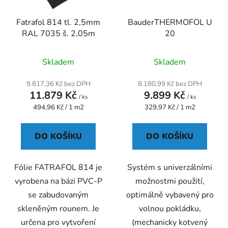
k
r
t
Fatrafol 814 tl. 2,5mm
BauderTHERMOFOL U
o
ů
RAL 7035 š. 2,05m
20
d
u
Průměrné
Průměrné
Skladem
Skladem
k
hodnocení
hodnocení
t
produktu
produktu
9.817,36 Kč bez DPH
8.180,99 Kč bez DPH
ů
11.879 Kč
9.899 Kč
je
je
/ ks
/ ks
Měrná
Měrná
494,96 Kč / 1 m2
3,3
329,97 Kč / 1 m2
5,0
cena:
cena:
z
z
5
5
DO KOŠÍKU
DO KOŠÍKU
hvězdiček.
hvězdiček.
Fólie FATRAFOL 814 je
Systém s univerzálními
vyrobena na bázi PVC-P
možnostmi použití,
se zabudovaným
optimálně vybavený pro
skleněným rounem. Je
volnou pokládku,
určena pro vytvoření
(mechanicky kotvený