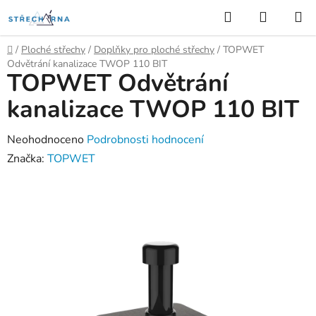
Přejít
Hledat
NÁKUP
na
KOŠÍK
obsah
Domů
/
Ploché střechy
/
Doplňky pro ploché střechy
/
TOPWET
Odvětrání kanalizace TWOP 110 BIT
TOPWET Odvětrání
kanalizace TWOP 110 BIT
Průměrné
Neohodnoceno
Podrobnosti hodnocení
hodnocení
Značka:
TOPWET
produktu
je
0,0
z
5
hvězdiček.