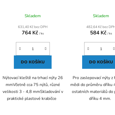
k
t
Skladem
Skladem
ů
631,40 Kč bez DPH
482,64 Kč bez DP
764 Kč
584 Kč
/ ks
/ ks
DO KOŠÍKU
DO KOŠÍKU
Nýtovací kleště na trhací nýty 26
Pro zaslepovací nýty z 
mmVčetně cca 75 nýtů, různé
mědi do průměru dříku 
velikosti 3 - 4,8 mmSkladování v
ostatních materiálů do
praktické plastové krabičce
dříku 4 mm.