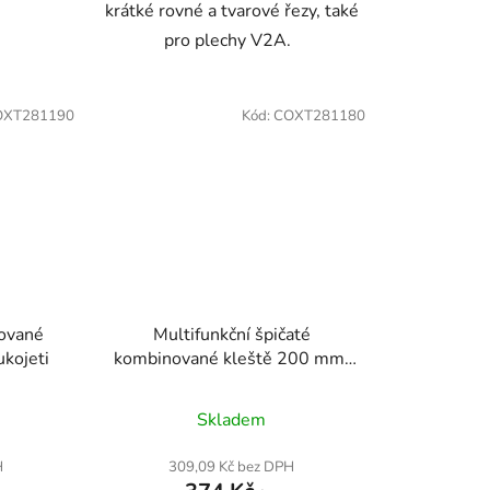
krátké rovné a tvarové řezy, také
pro plechy V2A.
OXT281190
Kód:
COXT281180
nované
Multifunkční špičaté
kojeti
kombinované kleště 200 mm,
3K rukojeti
Skladem
H
309,09 Kč bez DPH