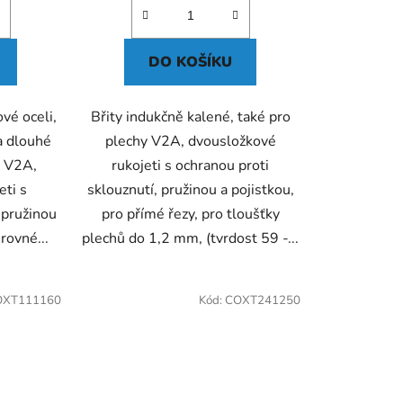
DO KOŠÍKU
vé oceli,
Břity indukčně kalené, také pro
a dlouhé
plechy V2A, dvousložkové
y V2A,
rukojeti s ochranou proti
eti s
sklouznutí, pružinou a pojistkou,
 pružinou
pro přímé řezy, pro tloušťky
rovné...
plechů do 1,2 mm, (tvrdost 59 -...
OXT111160
Kód:
COXT241250