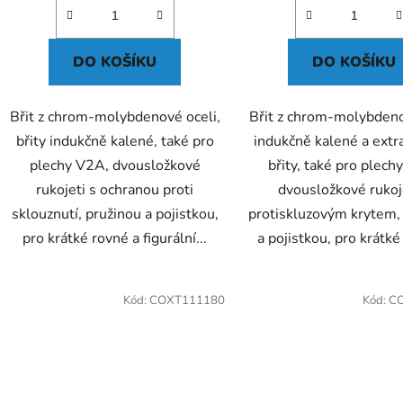
DO KOŠÍKU
DO KOŠÍKU
Břit z chrom-molybdenové oceli,
Břit z chrom-molybdeno
břity indukčně kalené, také pro
indukčně kalené a extr
plechy V2A, dvousložkové
břity, také pro plech
rukojeti s ochranou proti
dvousložkové rukoj
sklouznutí, pružinou a pojistkou,
protiskluzovým krytem,
pro krátké rovné a figurální...
a pojistkou, pro krátké 
Kód:
COXT111180
Kód:
C