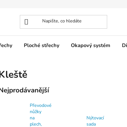
řechy
Ploché střechy
Okapový systém
D
Kleště
Nejprodávanější
Převodové
nůžky
na
Nýtovací
plech,
sada