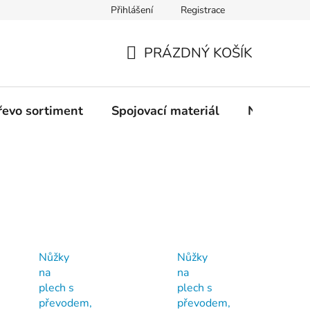
Přihlášení
Registrace
PRÁZDNÝ KOŠÍK
NÁKUPNÍ
KOŠÍK
řevo sortiment
Spojovací materiál
Nářadí
Nůžky
Nůžky
na
na
plech s
plech s
převodem,
převodem,