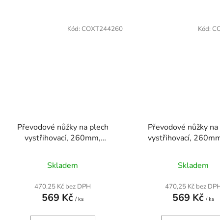
Kód:
COXT244260
Kód:
C
Převodové nůžky na plech
Převodové nůžky na
vystřihovací, 260mm,
vystřihovací, 260mm
doprava/rovně
dlouhé
Skladem
Skladem
470,25 Kč bez DPH
470,25 Kč bez DP
569 Kč
569 Kč
/ ks
/ ks