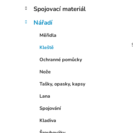
p
Spojovací materiál
a
n
Nářadí
e
Měřidla
l
Kleště
Ochranné pomůcky
Nože
Tašky, opasky, kapsy
i
Lana
Spojování
Kladiva
Šroubováky