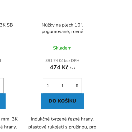
3K SB
Nůžky na plech 10",
pogumované, rovné
Skladem
H
391,74 Kč bez DPH
474 Kč
/ ks
DO KOŠÍKU
0 mm, 3K
Indukčně tvrzené řezné hrany,
é hrany,
plastové rukojeti s pružinou, pro