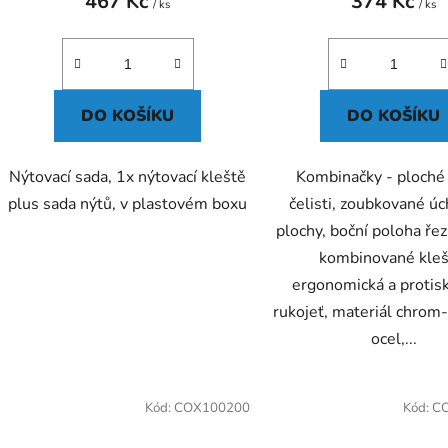
467 Kč
374 Kč
/ ks
/ ks
DO KOŠÍKU
DO KOŠÍKU
Nýtovací sada, 1x nýtovací kleště
Kombinačky - ploché
plus sada nýtů, v plastovém boxu
čelisti, zoubkované ú
plochy, boční poloha řez
kombinované kleš
ergonomická a protis
rukojeť, materiál chrom
ocel,...
Kód:
COX100200
Kód:
C