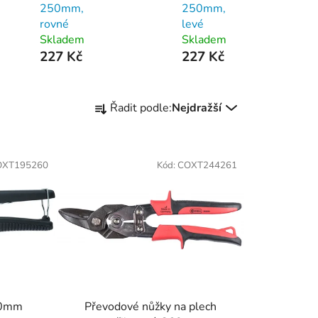
250mm,
250mm,
rovné
levé
Skladem
Skladem
227 Kč
227 Kč
Ř
Řadit podle:
Nejdražší
a
z
e
OXT195260
Kód:
COXT244261
n
í
p
r
o
d
u
k
60mm
Převodové nůžky na plech