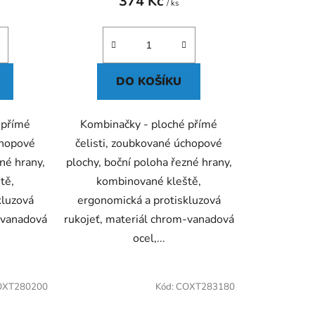
374 Kč
/ ks
DO KOŠÍKU
 přímé
Kombinačky - ploché přímé
chopové
čelisti, zoubkované úchopové
né hrany,
plochy, boční poloha řezné hrany,
tě,
kombinované kleště,
kluzová
ergonomická a protiskluzová
-vanadová
rukojeť, materiál chrom-vanadová
ocel,...
OXT280200
Kód:
COXT283180