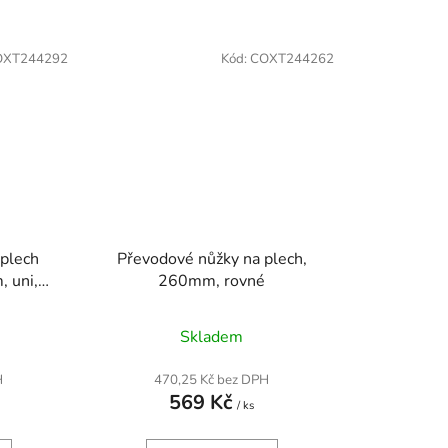
OXT244292
Kód:
COXT244262
 plech
Převodové nůžky na plech,
, uni,
260mm, rovné
Skladem
H
470,25 Kč bez DPH
569 Kč
/ ks