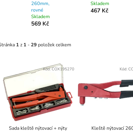
260mm,
Skladem
rovné
467 Kč
Skladem
569 Kč
Stránka
1
z
1
-
29
položek celkem
V
ý
Kód:
COX195270
Kód:
C
p
s
p
r
o
d
Sada kleště nýtovací + nýty
Kleště nýtovací 2
u