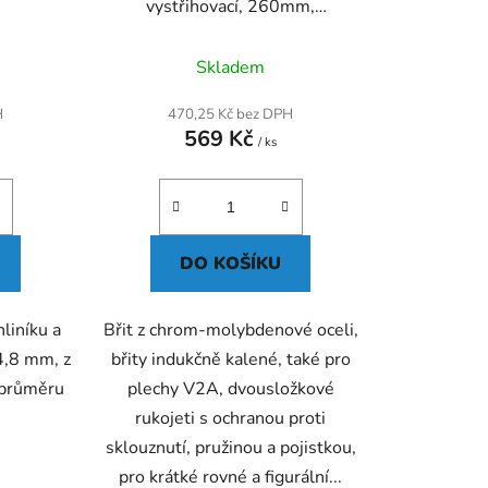
t
vystřihovací, 260mm,
ů
doleva/rovně
Skladem
H
470,25 Kč bez DPH
569 Kč
/ ks
DO KOŠÍKU
hliníku a
Břit z chrom-molybdenové oceli,
4,8 mm, z
břity indukčně kalené, také pro
 průměru
plechy V2A, dvousložkové
rukojeti s ochranou proti
sklouznutí, pružinou a pojistkou,
pro krátké rovné a figurální...