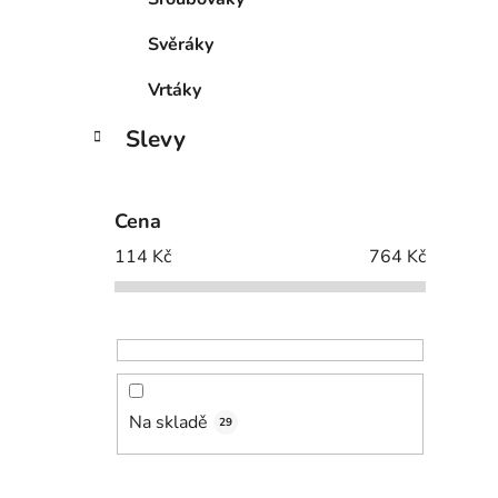
Svěráky
Vrtáky
Slevy
Cena
114
Kč
764
Kč
Na skladě
29