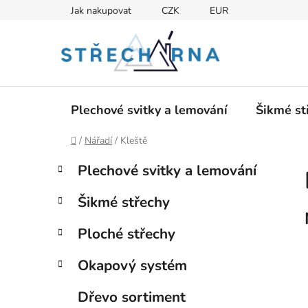
Přejít
Jak nakupovat
CZK
EUR
na
obsah
Plechové svitky a lemování
Šikmé st
Domů
/
Nářadí
/
Kleště
P
K
Přeskočit
Plechové svitky a lemování
a
kategorie
o
t
s
Šikmé střechy
e
t
g
r
Ploché střechy
o
a
r
Okapový systém
i
n
e
n
Dřevo sortiment
í