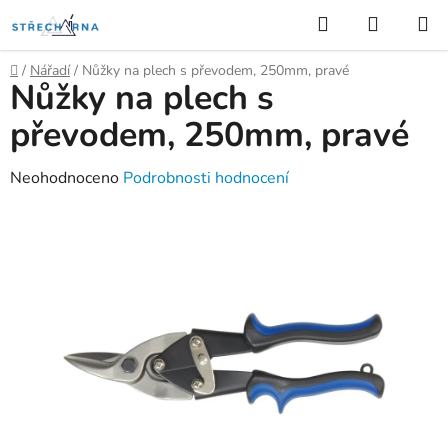
Přejít
Hledat
NÁKUP
na
KOŠÍK
obsah
Domů
/
Nářadí
/
Nůžky na plech s převodem, 250mm, pravé
Nůžky na plech s
převodem, 250mm, pravé
Průměrné
Neohodnoceno
Podrobnosti hodnocení
hodnocení
produktu
je
0,0
z
5
hvězdiček.