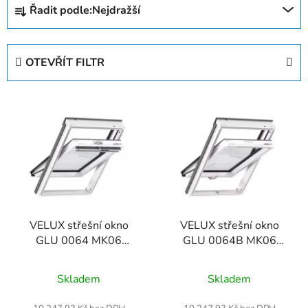
Řadit podle:
Nejdražší
a
z
e
OTEVŘÍT FILTR
n
í
V
p
ý
r
p
o
i
d
s
u
p
k
r
t
VELUX střešní okno
VELUX střešní okno
o
ů
GLU 0064 MK06
GLU 0064B MK06
d
78x118
78x118
u
Skladem
Skladem
k
t