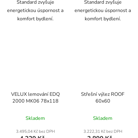
Standard zvyšuje
Standard zvyšuje
energetickou úspornost a
energetickou úspornost a
komfort bydlení.
komfort bydlení.
VELUX lemování EDQ
Střešní výlez ROOF
2000 MK06 78x118
60x60
Průměrné
Skladem
Skladem
hodnocení
produktu
3.495,04 Kč bez DPH
3.222,31 Kč bez DPH