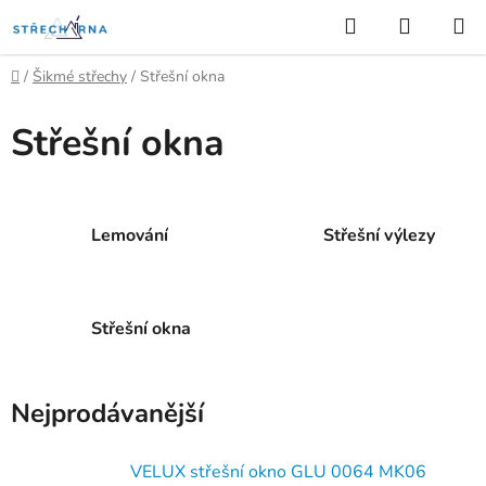
Přejít
Hledat
NÁKUP
na
KOŠÍK
obsah
Domů
/
Šikmé střechy
/
Střešní okna
Střešní okna
Lemování
Střešní výlezy
Střešní okna
Nejprodávanější
VELUX střešní okno GLU 0064 MK06