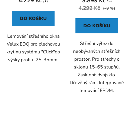
4.229 Kč
3.899 Kč
je
/ ks
/ ks
4.299 Kč
4,3
(–9 %)
z
DO KOŠÍKU
5
DO KOŠÍKU
hvězdiček.
Lemování střešního okna
Střešní výlez do
Velux EDQ pro plechovou
neobývaných střešních
krytinu systému "Click"do
prostor. Pro střechy o
výšky profilu 25-35mm.
sklonu 15–65 stupňů.
Zasklení: dvojsklo.
Dřevěný rám. Integrované
lemování EPDM.