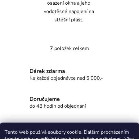
osazení okna a jeho
vodotěsné napojení na
střešní plášť.
7
položek celkem
O
v
l
Dárek zdarma
á
d
Ke každé objednávce nad 5 000,-
a
c
í
Doručujeme
p
do 48 hodin od objednání
r
v
k
Garance doručení
Tento web používá soubory cookie. Dalším procházením
y
nepoškozeného zboží