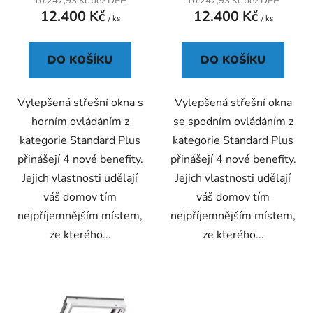
10.247,93 Kč bez DPH
10.247,93 Kč bez DPH
ů
12.400 Kč
12.400 Kč
/ ks
/ ks
DO KOŠÍKU
DO KOŠÍKU
Vylepšená střešní okna s
Vylepšená střešní okna
horním ovládáním z
se spodním ovládáním z
kategorie Standard Plus
kategorie Standard Plus
přinášejí 4 nové benefity.
přinášejí 4 nové benefity.
Jejich vlastnosti udělají
Jejich vlastnosti udělají
váš domov tím
váš domov tím
nejpříjemnějším místem,
nejpříjemnějším místem,
ze kterého...
ze kterého...