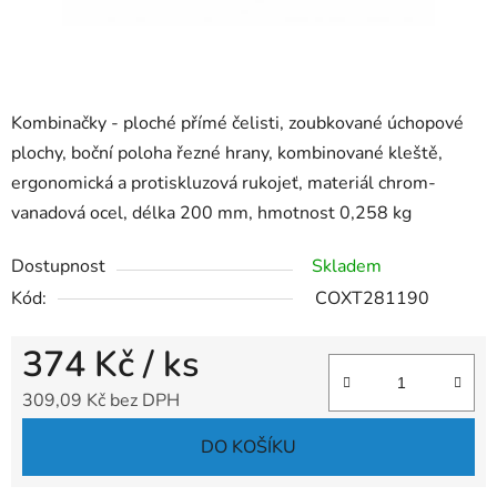
Kombinačky - ploché přímé čelisti, zoubkované úchopové
plochy, boční poloha řezné hrany, kombinované kleště,
ergonomická a protiskluzová rukojeť, materiál chrom-
vanadová ocel, délka 200 mm, hmotnost 0,258 kg
Dostupnost
Skladem
Kód:
COXT281190
374 Kč
/ ks
309,09 Kč bez DPH
Měrná cena:
DO KOŠÍKU