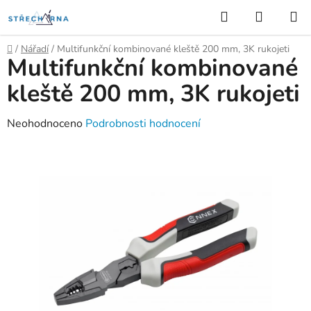
Přejít
Hledat
NÁKUP
na
KOŠÍK
obsah
Domů
/
Nářadí
/
Multifunkční kombinované kleště 200 mm, 3K rukojeti
Multifunkční kombinované
kleště 200 mm, 3K rukojeti
Průměrné
Neohodnoceno
Podrobnosti hodnocení
hodnocení
produktu
je
0,0
z
5
hvězdiček.