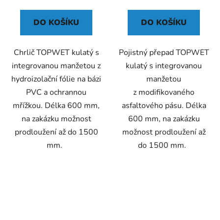
5,0
z
DO KOŠÍKU
DO KOŠÍKU
5
hvězdiček.
Chrlič TOPWET kulatý s
Pojistný přepad TOPWET
integrovanou manžetou z
kulatý s integrovanou
hydroizolační fólie na bázi
manžetou
PVC a ochrannou
z modifikovaného
mřížkou. Délka 600 mm,
asfaltového pásu. Délka
na zakázku možnost
600 mm, na zakázku
prodloužení až do 1500
možnost prodloužení až
mm.
do 1500 mm.