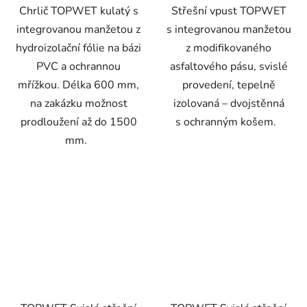
Chrlič TOPWET kulatý s
Střešní vpust TOPWET
integrovanou manžetou z
s integrovanou manžetou
hydroizolační fólie na bázi
z modifikovaného
PVC a ochrannou
asfaltového pásu, svislé
mřížkou. Délka 600 mm,
provedení, tepelně
na zakázku možnost
izolovaná – dvojstěnná
prodloužení až do 1500
s ochranným košem.
mm.