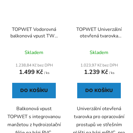
TOPWET Vodorovná
TOPWET Univerzální
balkonová vpust TWB
otevřená tvarovka
75 PVC V
TWOT UNI 2M
Průměrné
Průměrné
Skladem
Skladem
hodnocení
hodnocení
produktu
produktu
1.238,84 Kč bez DPH
1.023,97 Kč bez DPH
1.499 Kč
1.239 Kč
je
je
/ ks
/ ks
3,3
4,0
z
z
DO KOŠÍKU
DO KOŠÍKU
5
5
hvězdiček.
hvězdiček.
Balkonová vpust
Univerzální otevřená
TOPWET s integrovanou
tvarovka pro opracování
manžetou z hydroizolační
prostupů ve střešním
fólie na bázi PVC,
plášti na bázi mPVC, pro