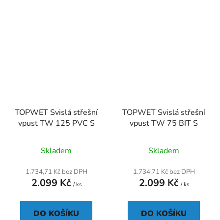
TOPWET Svislá střešní
TOPWET Svislá střešní
vpust TW 125 PVC S
vpust TW 75 BIT S
Průměrné
Skladem
Skladem
hodnocení
produktu
1.734,71 Kč bez DPH
1.734,71 Kč bez DPH
2.099 Kč
2.099 Kč
je
/ ks
/ ks
5,0
z
DO KOŠÍKU
DO KOŠÍKU