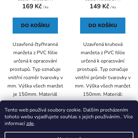
169 Kč
149 Kč
je
je
/ ks
/ ks
5,0
5,0
z
z
DO KOŠÍKU
DO KOŠÍKU
5
5
hvězdiček.
hvězdiček.
Uzavřená čtyřhranná
Uzavřená kruhová
manžeta z PVC fólie
manžeta z PVC fólie
určená k opracování
určená k opracování
prostupů. Typ označuje
prostupů. Typ označuje
vnitřní rozměr tvarovky v
vnitřní průměr tvarovky v
mm. Výška všech manžet
mm. Výška všech manžet
je 150mm. Materiál
150mm. Materiál:
použitý na výrobu
homogení folie na bázi
Tento web používá soubory cookie. Dalším procházením
manžet...
mPVC tl....
tohoto webu vyjadřujete souhlas s jejich používáním.. Více
informací
zde
.