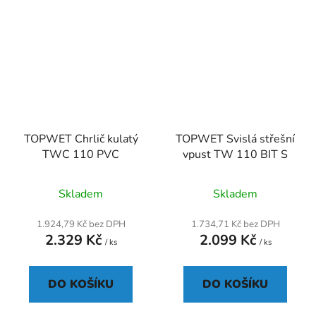
TOPWET Chrlič kulatý
TOPWET Svislá střešní
TWC 110 PVC
vpust TW 110 BIT S
Průměrné
Skladem
Skladem
hodnocení
produktu
1.924,79 Kč bez DPH
1.734,71 Kč bez DPH
2.329 Kč
2.099 Kč
je
/ ks
/ ks
5,0
z
DO KOŠÍKU
DO KOŠÍKU
5
hvězdiček.