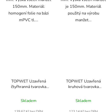
150mm. Materiál:
je 150mm. Materiál
homogení folie na bázi
použitý na výrobu
mPVC tl....
manžet...
TOPWET Uzavřená
TOPWET Uzavřená
čtyřhranná tvarovka
kruhová tvarovka
TWUT 40x40
TWUT 12
Průměrné
Průměrné
Skladem
Skladem
hodnocení
hodnocení
produktu
produktu
139,67 Kč bez DPH
123,14 Kč bez DPH