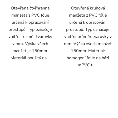
hvězdiček.
Otevřená čtyřhranná
Otevřená kruhová
manžeta z PVC fólie
manžeta z PVC fólie
určená k opracování
určená k opracování
prostupů. Typ označuje
prostupů. Typ označuje
vnitřní rozměr tvarovky
vnitřní průměr tvarovky v
v mm. Výška všech
mm. Výška všech manžet
manžet je 150mm.
150mm. Materiál:
Materiál použitý na...
homogení folie na bázi
mPVC tl....