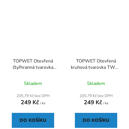
TOPWET Otevřená
TOPWET Otevřená
čtyřhranná tvarovka
kruhová tvarovka TWOT
TWOT 30x50
75
Průměrné
Skladem
Skladem
hodnocení
produktu
205,79 Kč bez DPH
205,79 Kč bez DPH
249 Kč
249 Kč
je
/ ks
/ ks
3,7
z
DO KOŠÍKU
DO KOŠÍKU
5