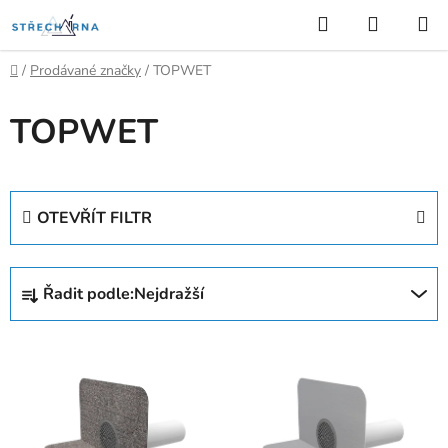
Přejít
Hledat
NÁKUP
na
KOŠÍK
obsah
Domů
/
Prodávané značky
/
TOPWET
TOPWET
OTEVŘÍT FILTR
Ř
Řadit podle:
Nejdražší
a
z
V
e
ý
n
p
í
i
p