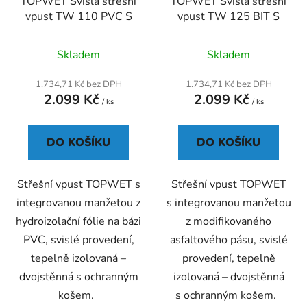
TOPWET Svislá střešní
TOPWET Svislá střešní
vpust TW 110 PVC S
vpust TW 125 BIT S
Průměrné
Skladem
Skladem
hodnocení
produktu
1.734,71 Kč bez DPH
1.734,71 Kč bez DPH
2.099 Kč
2.099 Kč
je
/ ks
/ ks
5,0
z
DO KOŠÍKU
DO KOŠÍKU
5
hvězdiček.
Střešní vpust TOPWET s
Střešní vpust TOPWET
integrovanou manžetou z
s integrovanou manžetou
hydroizolační fólie na bázi
z modifikovaného
PVC, svislé provedení,
asfaltového pásu, svislé
tepelně izolovaná –
provedení, tepelně
dvojstěnná s ochranným
izolovaná – dvojstěnná
košem.
s ochranným košem.