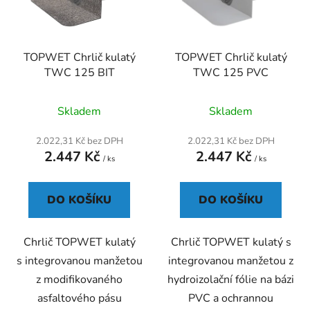
s
r
p
o
r
d
TOPWET Chrlič kulatý
TOPWET Chrlič kulatý
o
u
TWC 125 BIT
TWC 125 PVC
d
k
u
t
Skladem
Skladem
k
ů
t
2.022,31 Kč bez DPH
2.022,31 Kč bez DPH
ů
2.447 Kč
2.447 Kč
/ ks
/ ks
DO KOŠÍKU
DO KOŠÍKU
Chrlič TOPWET kulatý
Chrlič TOPWET kulatý s
s integrovanou manžetou
integrovanou manžetou z
z modifikovaného
hydroizolační fólie na bázi
asfaltového pásu
PVC a ochrannou