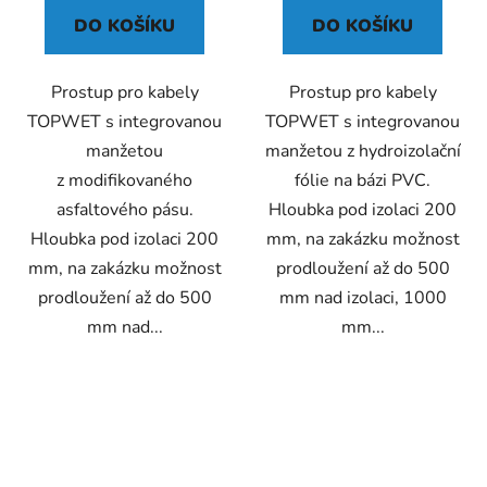
z
DO KOŠÍKU
DO KOŠÍKU
5
hvězdiček.
Prostup pro kabely
Prostup pro kabely
TOPWET s integrovanou
TOPWET s integrovanou
manžetou
manžetou z hydroizolační
z modifikovaného
fólie na bázi PVC.
asfaltového pásu.
Hloubka pod izolaci 200
Hloubka pod izolaci 200
mm, na zakázku možnost
mm, na zakázku možnost
prodloužení až do 500
prodloužení až do 500
mm nad izolaci, 1000
mm nad...
mm...