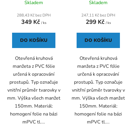
Skladem
Skladem
hodnocení
hodnocení
produktu
produktu
288,43 Kč bez DPH
247,11 Kč bez DPH
349 Kč
299 Kč
je
je
/ ks
/ ks
5,0
5,0
z
z
DO KOŠÍKU
DO KOŠÍKU
5
5
hvězdiček.
hvězdiček.
Otevřená kruhová
Otevřená kruhová
manžeta z PVC fólie
manžeta z PVC fólie
určená k opracování
určená k opracování
prostupů. Typ označuje
prostupů. Typ označuje
vnitřní průměr tvarovky v
vnitřní průměr tvarovky v
mm. Výška všech manžet
mm. Výška všech manžet
150mm. Materiál:
150mm. Materiál:
homogení folie na bázi
homogení folie na bázi
mPVC tl....
mPVC tl....