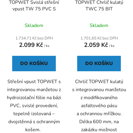
TOPWET Svislá střešní
TOPWET Chrlič kulatý
vpust TW 75 PVC S
TWC 75 BIT
Průměrné
Skladem
Skladem
hodnocení
produktu
1.734,71 Kč bez DPH
1.701,65 Kč bez DPH
2.099 Kč
2.059 Kč
je
/ ks
/ ks
5,0
z
DO KOŠÍKU
DO KOŠÍKU
5
hvězdiček.
Střešní vpust TOPWET s
Chrlič TOPWET kulatý
integrovanou manžetou z
s integrovanou manžetou
hydroizolační fólie na bázi
z modifikovaného
PVC, svislé provedení,
asfaltového pásu
tepelně izolovaná –
a ochrannou mřížkou.
dvojstěnná s ochranným
Délka 600 mm, na
košem.
zakázku možnost