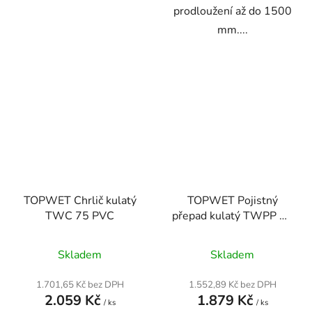
prodloužení až do 1500
mm....
TOPWET Chrlič kulatý
TOPWET Pojistný
TWC 75 PVC
přepad kulatý TWPP 50
BIT
Průměrné
Skladem
Skladem
hodnocení
produktu
1.701,65 Kč bez DPH
1.552,89 Kč bez DPH
2.059 Kč
1.879 Kč
je
/ ks
/ ks