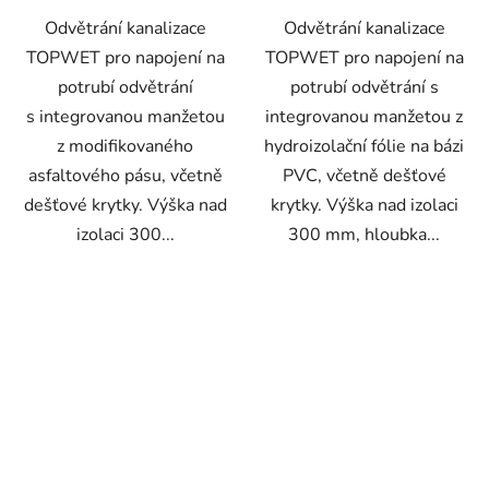
hvězdiček.
Odvětrání kanalizace
Odvětrání kanalizace
TOPWET pro napojení na
TOPWET pro napojení na
potrubí odvětrání
potrubí odvětrání s
s integrovanou manžetou
integrovanou manžetou z
z modifikovaného
hydroizolační fólie na bázi
asfaltového pásu, včetně
PVC, včetně dešťové
dešťové krytky. Výška nad
krytky. Výška nad izolaci
izolaci 300...
300 mm, hloubka...