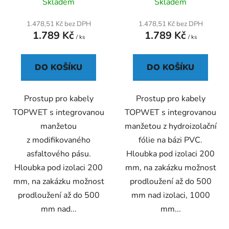
Skladem
Skladem
hodnocení
produktu
1.478,51 Kč bez DPH
1.478,51 Kč bez DPH
1.789 Kč
1.789 Kč
je
/ ks
/ ks
5,0
z
DO KOŠÍKU
DO KOŠÍKU
5
hvězdiček.
Prostup pro kabely
Prostup pro kabely
TOPWET s integrovanou
TOPWET s integrovanou
manžetou
manžetou z hydroizolační
z modifikovaného
fólie na bázi PVC.
asfaltového pásu.
Hloubka pod izolaci 200
Hloubka pod izolaci 200
mm, na zakázku možnost
mm, na zakázku možnost
prodloužení až do 500
prodloužení až do 500
mm nad izolaci, 1000
mm nad...
mm...