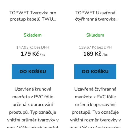
TOPWET Tvarovka pro
TOPWET Uzavřená
prostup kabelů TWUT
čtyřhranná tvarovka
11/300
TWUT 20x20
Skladem
Skladem
147,93 Kč bez DPH
139,67 Kč bez DPH
179 Kč
169 Kč
/ ks
/ ks
DO KOŠÍKU
DO KOŠÍKU
Uzavřená kruhová
Uzavřená čtyřhranná
manžeta z PVC fólie
manžeta z PVC fólie
určená k opracování
určená k opracování
prostupů. Typ označuje
prostupů. Typ označuje
vnitřní průměr tvarovky v
vnitřní rozměr tvarovky v
mm. Výška všech manžet
mm. Výška všech manžet