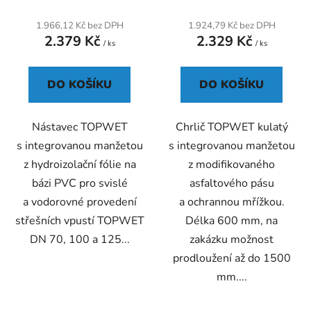
1.966,12 Kč bez DPH
1.924,79 Kč bez DPH
2.379 Kč
2.329 Kč
/ ks
/ ks
DO KOŠÍKU
DO KOŠÍKU
Nástavec TOPWET
Chrlič TOPWET kulatý
s integrovanou manžetou
s integrovanou manžetou
z hydroizolační fólie na
z modifikovaného
bázi PVC pro svislé
asfaltového pásu
a vodorovné provedení
a ochrannou mřížkou.
střešních vpustí TOPWET
Délka 600 mm, na
DN 70, 100 a 125...
zakázku možnost
prodloužení až do 1500
mm....