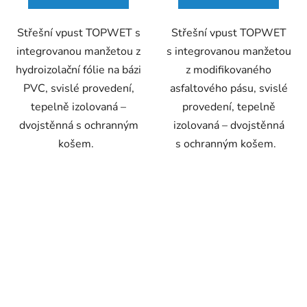
5
hvězdiček.
Střešní vpust TOPWET s
Střešní vpust TOPWET
integrovanou manžetou z
s integrovanou manžetou
hydroizolační fólie na bázi
z modifikovaného
PVC, svislé provedení,
asfaltového pásu, svislé
tepelně izolovaná –
provedení, tepelně
dvojstěnná s ochranným
izolovaná – dvojstěnná
košem.
s ochranným košem.