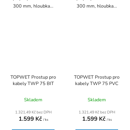
300 mm, hloubka...
300 mm, hloubka...
TOPWET Prostup pro
TOPWET Prostup pro
kabely TWP 75 BIT
kabely TWP 75 PVC
Průměrné
Skladem
Skladem
hodnocení
produktu
1.321,49 Kč bez DPH
1.321,49 Kč bez DPH
1.599 Kč
1.599 Kč
je
/ ks
/ ks
5,0