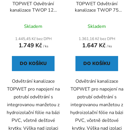
TOPWET Odvětrání
TOPWET Odvětrání
kanalizace TWOP 125
kanalizace TWOP 75
PVC
PVC
Skladem
Skladem
1.445,45 Kč bez DPH
1.361,16 Kč bez DPH
1.749 Kč
1.647 Kč
/ ks
/ ks
DO KOŠÍKU
DO KOŠÍKU
Odvětrání kanalizace
Odvětrání kanalizace
TOPWET pro napojení na
TOPWET pro napojení na
potrubí odvětrání s
potrubí odvětrání s
integrovanou manžetou z
integrovanou manžetou z
hydroizolační fólie na bázi
hydroizolační fólie na bázi
PVC, včetně dešťové
PVC, včetně dešťové
krytky. Výška nad izolaci
krytky. Výška nad izolaci