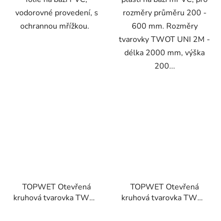
vodorovné provedení, s
rozměry průměru 200 -
ochrannou mřížkou.
600 mm. Rozměry
tvarovky TWOT UNI 2M -
délka 2000 mm, výška
200...
TOPWET Otevřená
TOPWET Otevřená
kruhová tvarovka TWOT
kruhová tvarovka TWOT
125
110
Průměrné
Průměrné