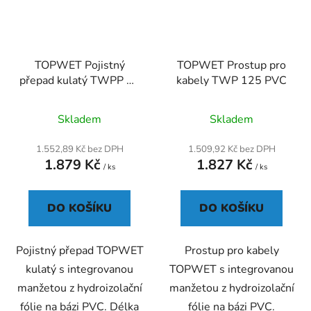
TOPWET Pojistný
TOPWET Prostup pro
přepad kulatý TWPP 50
kabely TWP 125 PVC
PVC
Průměrné
Skladem
Skladem
hodnocení
produktu
1.552,89 Kč bez DPH
1.509,92 Kč bez DPH
1.879 Kč
1.827 Kč
je
/ ks
/ ks
5,0
z
DO KOŠÍKU
DO KOŠÍKU
5
hvězdiček.
Pojistný přepad TOPWET
Prostup pro kabely
kulatý s integrovanou
TOPWET s integrovanou
manžetou z hydroizolační
manžetou z hydroizolační
fólie na bázi PVC. Délka
fólie na bázi PVC.