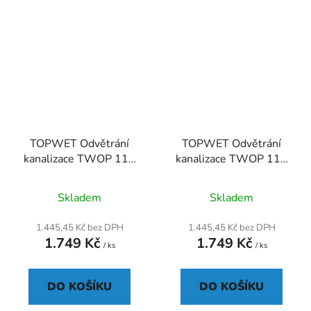
TOPWET Odvětrání
TOPWET Odvětrání
kanalizace TWOP 110
kanalizace TWOP 110
BIT
PVC
Průměrné
Skladem
Skladem
hodnocení
produktu
1.445,45 Kč bez DPH
1.445,45 Kč bez DPH
1.749 Kč
1.749 Kč
je
/ ks
/ ks
5,0
z
DO KOŠÍKU
DO KOŠÍKU
5