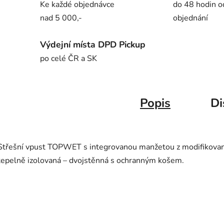
Ke každé objednávce
do 48 hodin o
nad 5 000,-
objednání
Výdejní místa DPD Pickup
po celé ČR a SK
Popis
Di
Střešní vpust TOPWET s integrovanou manžetou z modifikované
tepelně izolovaná – dvojstěnná s ochranným košem.