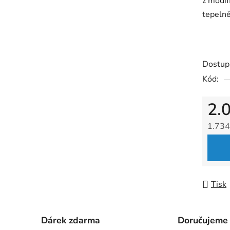
z modif
0,0
tepelně
z
5
hvězdič
Dostup
Kód:
2.
1.734
Měrná
Tisk
Dárek zdarma
Doručujeme