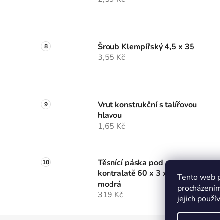
Šroub Klempířský 4,5 x 35
3,55 Kč
Vrut konstrukční s talířovou
hlavou
1,65 Kč
Těsnící páska pod
kontralatě 60 x 3 x 30m
Tento web p
modrá
procházením
319 Kč
jejich použí