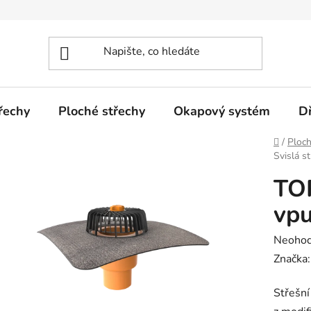
řechy
Ploché střechy
Okapový systém
D
Domů
/
Ploch
Svislá s
TOP
vpu
Průměr
Neoho
hodnoc
Značka
produk
Střešn
je