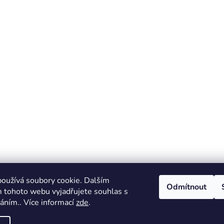
oužívá soubory cookie. Dalším
Odmítnout
 tohoto webu vyjadřujete souhlas s
váním.. Více informací
zde
.