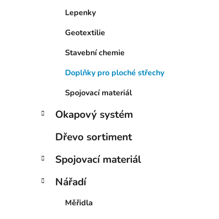
í
Lepenky
p
a
Geotextilie
n
e
Stavební chemie
l
Doplňky pro ploché střechy
Spojovací materiál
Okapový systém
Dřevo sortiment
Spojovací materiál
Nářadí
Měřidla