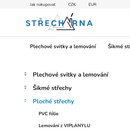
Přejít
Jak nakupovat
CZK
EUR
na
obsah
Plechové svitky a lemování
Šikmé st
P
K
Přeskočit
Plechové svitky a lemování
a
kategorie
o
t
s
Šikmé střechy
e
t
g
r
Ploché střechy
o
a
r
PVC fólie
i
n
e
n
Lemování z VIPLANYLU