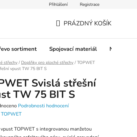
Přihlášení
Registrace
PRÁZDNÝ KOŠÍK
NÁKUPNÍ
KOŠÍK
řevo sortiment
Spojovací materiál
Nářadí
é střechy
/
Doplňky pro ploché střechy
/
TOPWET
třešní vpust TW 75 BIT S
WET Svislá střešní
st TW 75 BIT S
né
dnoceno
Podrobnosti hodnocení
ení
:
TOPWET
tu
í vpust TOPWET s integrovanou manžetou