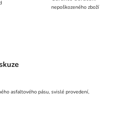
d
nepoškozeného zboží
skuze
ho asfaltového pásu, svislé provedení,