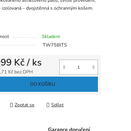
ikovaného asfaltového pásu, svislé provedení,
 izolovaná – dvojstěnná s ochranným košem.
ek.
nost
Skladem
TW75BITS
099 Kč
/ ks
,71 Kč bez DPH
 cena:
DO KOŠÍKU
Zeptat se
Sdílet
Garance doručení