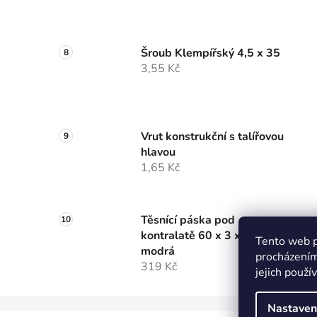
Šroub Klempířský 4,5 x 35
3,55 Kč
Vrut konstrukční s talířovou
hlavou
1,65 Kč
Těsnící páska pod
kontralatě 60 x 3 x 30m
Tento web p
modrá
procházením
319 Kč
jejich použí
Nastaven