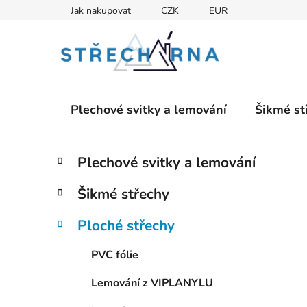
Přejít
Jak nakupovat
CZK
EUR
na
obsah
Plechové svitky a lemování
Šikmé st
P
K
Přeskočit
Plechové svitky a lemování
a
kategorie
o
t
s
Šikmé střechy
e
t
g
r
Ploché střechy
o
a
r
PVC fólie
i
n
e
n
Lemování z VIPLANYLU
í