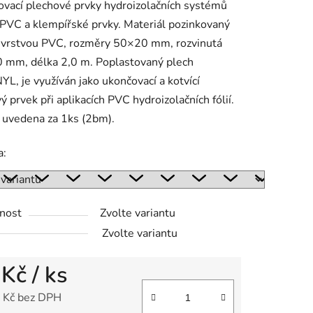
vací plechové prvky hydroizolačních systémů
 PVC a klempířské prvky. Materiál pozinkovaný
s vrstvou PVC, rozměry 50×20 mm, rozvinutá
ek.
0 mm, délka 2,0 m. Poplastovaný plech
L, je využíván jako ukončovací a kotvící
ý prvek při aplikacích PVC hydroizolačních fólií.
 uvedena za 1ks (2bm).
a:
nost
Zvolte variantu
Zvolte variantu
 Kč
/ ks
 Kč bez DPH