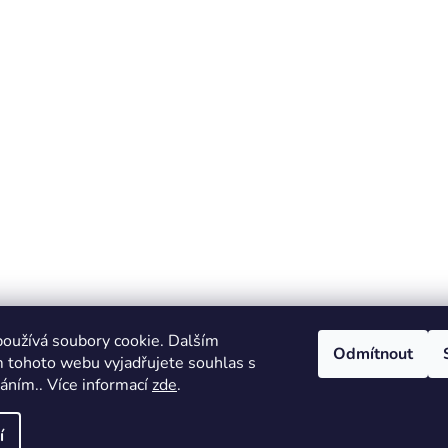
oužívá soubory cookie. Dalším
Odmítnout
 tohoto webu vyjadřujete souhlas s
váním.. Více informací
zde
.
í