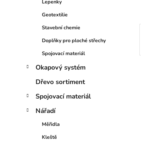
Lepenky
p
a
Geotextilie
n
e
Stavební chemie
l
Doplňky pro ploché střechy
Spojovací materiál
Okapový systém
Dřevo sortiment
Spojovací materiál
Nářadí
Měřidla
Kleště