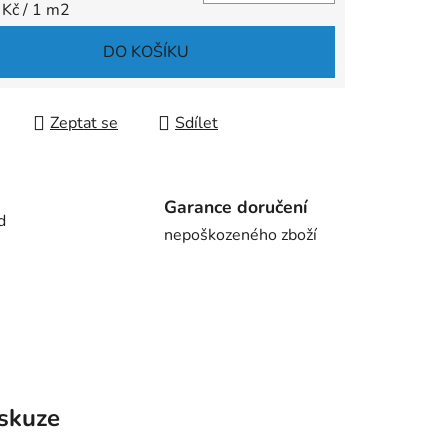
 cena:
 Kč / 1 m2
DO KOŠÍKU
Zeptat se
Sdílet
Garance doručení
d
nepoškozeného zboží
skuze