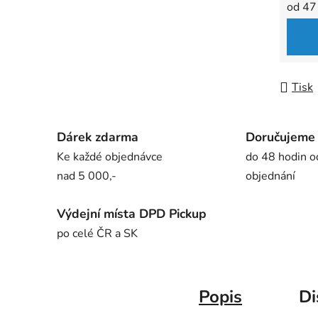
Měrná
od 47
Tisk
Dárek zdarma
Doručujeme
Ke každé objednávce
do 48 hodin o
nad 5 000,-
objednání
Výdejní místa DPD Pickup
po celé ČR a SK
Popis
Di