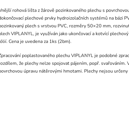
Vnější rohová lišta z žárově pozinkovaného plechu s povrchovo
dokončovací plechové prvky hydroizolačních systémů na bázi PV
pozinkovaný plech s vrstvou PVC, rozměry 50×20 mm, rozvinut
plech VIPLANYL, je využíván jako ukončovací a kotvící plechový
fólií. Cena je uvedena za 1ks (2bm).
Zpracování poplastovaného plechu VIPLANYL je podobné zpraco
rozdílem, že plechy nelze spojovat pájením, popř. svařováním.
povrchovou úpravu nátěrovými hmotami. Plechy nejsou určeny p