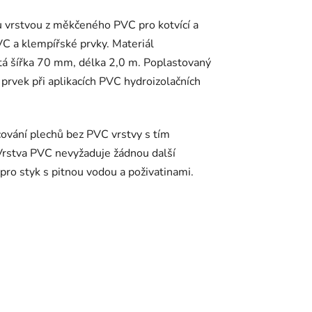
u vrstvou z měkčeného PVC pro kotvící a
C a klempířské prvky. Materiál
á šířka 70 mm, délka 2,0 m. Poplastovaný
 prvek při aplikacích PVC hydroizolačních
vání plechů bez PVC vrstvy s tím
 Vrstva PVC nevyžaduje žádnou další
ro styk s pitnou vodou a poživatinami.