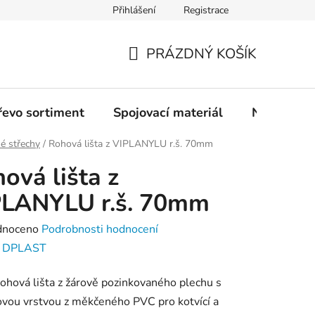
Přihlášení
Registrace
PRÁZDNÝ KOŠÍK
NÁKUPNÍ
KOŠÍK
řevo sortiment
Spojovací materiál
Nářadí
é střechy
/
Rohová lišta z VIPLANYLU r.š. 70mm
ová lišta z
PLANYLU r.š. 70mm
né
dnoceno
Podrobnosti hodnocení
ení
:
DPLAST
tu
rohová lišta z žárově pozinkovaného plechu s
vou vrstvou z měkčeného PVC pro kotvící a