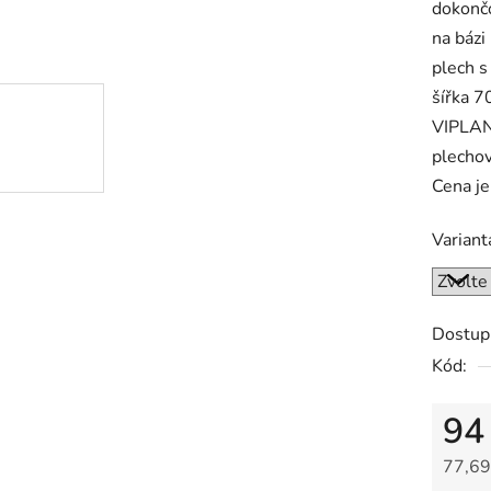
dokončo
z
na bázi
5
plech 
hvězdič
šířka 7
VIPLANY
plechov
Cena je
Variant
Dostup
Kód:
94
77,69