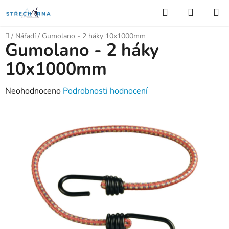
Přejít
Hledat
NÁKUP
na
KOŠÍK
obsah
Domů
/
Nářadí
/
Gumolano - 2 háky 10x1000mm
Gumolano - 2 háky
10x1000mm
Průměrné
Neohodnoceno
Podrobnosti hodnocení
hodnocení
produktu
je
0,0
z
5
hvězdiček.