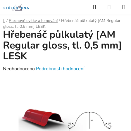
Přejít
Hledat
NÁKUP
na
KOŠÍK
obsah
Domů
/
Plechové svitky a lemování
/
Hřebenáč půlkulatý [AM Regular
gloss, tl. 0,5 mm] LESK
Hřebenáč půlkulatý [AM
Regular gloss, tl. 0,5 mm]
LESK
Průměrné
Neohodnoceno
Podrobnosti hodnocení
hodnocení
produktu
je
0,0
z
5
hvězdiček.