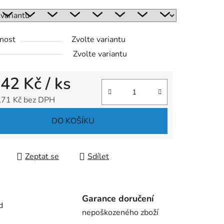
ek.
nost
Zvolte variantu
Zvolte variantu
d
42 Kč
/ ks
,71 Kč
bez DPH
 cena:
DO KOŠÍKU
Zeptat se
Sdílet
Garance doručení
d
nepoškozeného zboží