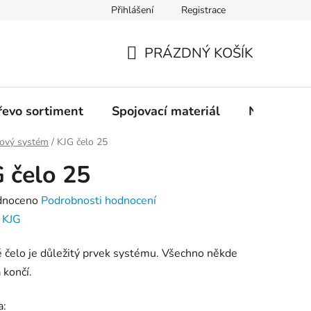
Přihlášení
Registrace
PRÁZDNÝ KOŠÍK
NÁKUPNÍ
KOŠÍK
řevo sortiment
Spojovací materiál
Nářadí
ový systém
/
KJG čelo 25
 čelo 25
né
dnoceno
Podrobnosti hodnocení
ení
:
KJG
tu
 čelo je důležitý prvek systému. Všechno někde
 končí.
a: