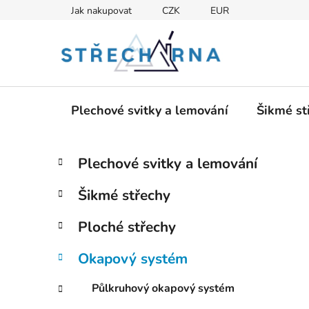
Přejít
Jak nakupovat
CZK
EUR
na
obsah
Plechové svitky a lemování
Šikmé st
P
K
Přeskočit
Plechové svitky a lemování
a
kategorie
o
t
s
Šikmé střechy
e
t
g
r
Ploché střechy
o
a
r
Okapový systém
i
n
e
n
Půlkruhový okapový systém
í