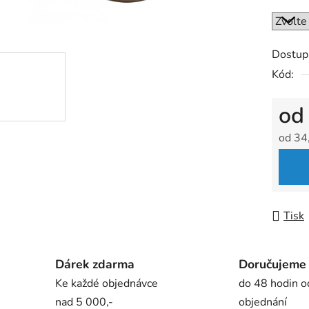
5
hvězdič
Dostup
Kód:
o
od
34
Měrná
Tisk
Dárek zdarma
Doručujeme
Ke každé objednávce
do 48 hodin o
nad 5 000,-
objednání