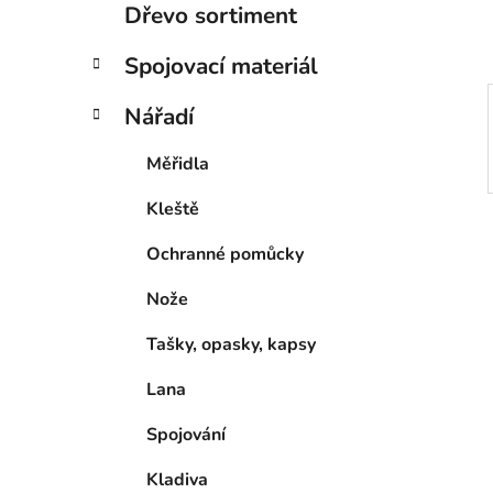
p
Dřevo sortiment
a
Spojovací materiál
n
e
Nářadí
l
Měřidla
Kleště
Ochranné pomůcky
Nože
Tašky, opasky, kapsy
Lana
Spojování
Kladiva