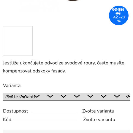
OD 339
KČ
AŽ –20
%
Jestliže ukončujete odvod ze svodové roury, často musíte
kompenzovat odskoky fasády.
Varianta:
Dostupnost
Zvolte variantu
Kód:
Zvolte variantu