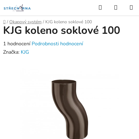
Přejít
Hledat
NÁKUP
na
KOŠÍK
obsah
Domů
/
Okapový systém
/
KJG koleno soklové 100
KJG koleno soklové 100
Průměrné
1 hodnocení
Podrobnosti hodnocení
hodnocení
Značka:
KJG
produktu
je
5,0
z
5
hvězdiček.