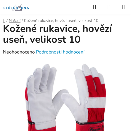
Přejít
Hledat
NÁKUP
na
KOŠÍK
obsah
Domů
/
Nářadí
/
Kožené rukavice, hovězí useň, velikost 10
Kožené rukavice, hovězí
useň, velikost 10
Průměrné
Neohodnoceno
Podrobnosti hodnocení
hodnocení
produktu
je
0,0
z
5
hvězdiček.