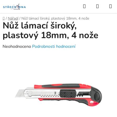
Přejít
Hledat
NÁKUP
na
KOŠÍK
obsah
Domů
/
Nářadí
/
Nůž lámací široký, plastový 18mm, 4 nože
Nůž lámací široký,
plastový 18mm, 4 nože
Průměrné
Neohodnoceno
Podrobnosti hodnocení
hodnocení
produktu
je
0,0
z
5
hvězdiček.