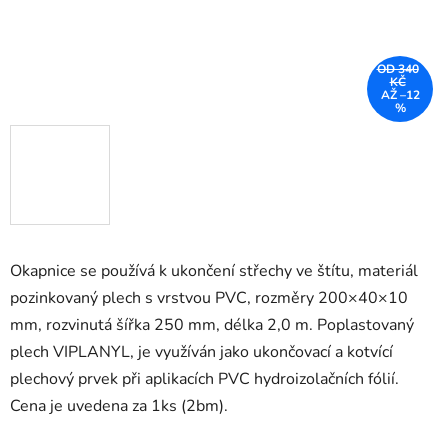
OD 340
KČ
AŽ –12
%
Okapnice se používá k ukončení střechy ve štítu, materiál
pozinkovaný plech s vrstvou PVC, rozměry 200×40×10
mm, rozvinutá šířka 250 mm, délka 2,0 m.
Poplastovaný
plech VIPLANYL, je využíván jako ukončovací a kotvící
plechový prvek při aplikacích PVC hydroizolačních fólií.
Cena je uvedena za 1ks (2bm).