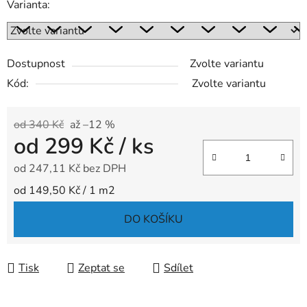
Varianta:
Dostupnost
Zvolte variantu
Kód:
Zvolte variantu
od 340 Kč
až –12 %
od
299 Kč
/ ks
od
247,11 Kč
bez DPH
Měrná cena:
od 149,50 Kč / 1 m2
DO KOŠÍKU
Tisk
Zeptat se
Sdílet