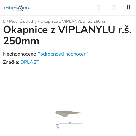
Přejít
Hledat
NÁKUP
na
KOŠÍK
obsah
Domů
/
Ploché střechy
/
Okapnice z VIPLANYLU r.š. 250mm
Okapnice z VIPLANYLU r.š.
250mm
Průměrné
Neohodnoceno
Podrobnosti hodnocení
hodnocení
Značka:
DPLAST
produktu
je
0,0
z
5
hvězdiček.