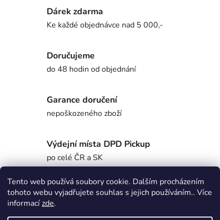
Dárek zdarma
Ke každé objednávce nad 5 000,-
Doručujeme
do 48 hodin od objednání
Garance doručení
nepoškozeného zboží
Výdejní místa DPD Pickup
po celé ČR a SK
Tento web používá soubory cookie. Dalším procházením
tohoto webu vyjadřujete souhlas s jejich používáním.. Více
Popis
informací
zde
.