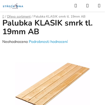
Přejít
Hledat
NÁKUP
na
KOŠÍK
obsah
Domů
/
Dřevo sortiment
/
Palubka KLASIK smrk tl. 19mm AB
Palubka KLASIK smrk tl.
19mm AB
Průměrné
Neohodnoceno
Podrobnosti hodnocení
hodnocení
produktu
je
0,0
z
5
hvězdiček.