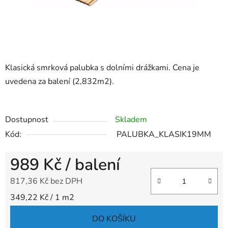
Klasická smrková palubka s dolními drážkami. Cena je
uvedena za balení (2,832m2).
Dostupnost
Skladem
Kód:
PALUBKA_KLASIK19MM
989 Kč
/ balení
817,36 Kč bez DPH
Měrná cena:
349,22 Kč / 1 m2
DO KOŠÍKU