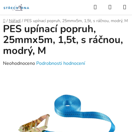
Přejít
Hledat
NÁKUP
na
KOŠÍK
obsah
Domů
/
Nářadí
/
PES upínací popruh, 25mmx5m, 1,5t, s ráčnou, modrý, M
PES upínací popruh,
25mmx5m, 1,5t, s ráčnou,
modrý, M
Průměrné
Neohodnoceno
Podrobnosti hodnocení
hodnocení
produktu
je
0,0
z
5
hvězdiček.