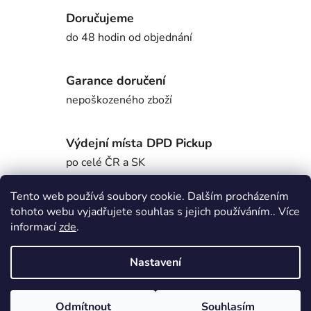
Doručujeme
do 48 hodin od objednání
Garance doručení
nepoškozeného zboží
Výdejní místa DPD Pickup
po celé ČR a SK
Tento web používá soubory cookie. Dalším procházením
tohoto webu vyjadřujete souhlas s jejich používáním.. Více
Popis
informací
zde
.
Nastavení
Diskuze
Z
Odmítnout
Souhlasím
Vytvořil Shoptet