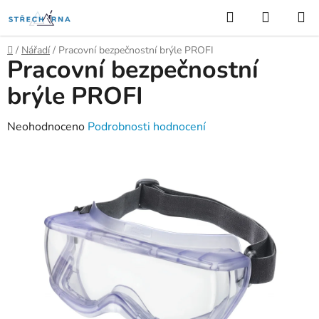
Přejít
Hledat
NÁKUP
na
KOŠÍK
obsah
Domů
/
Nářadí
/
Pracovní bezpečnostní brýle PROFI
Pracovní bezpečnostní
brýle PROFI
Průměrné
Neohodnoceno
Podrobnosti hodnocení
hodnocení
produktu
je
0,0
z
5
hvězdiček.