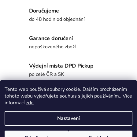
Doručujeme
do 48 hodin od objednání
Garance doručení
nepoškozeného zboží
Výdejní místa DPD Pickup
po celé ČR a SK
Tento web používá soubory cookie. Dalším procházením
tohoto webu vyjadřujete souhlas s jejich používáním.. Více
Popis
informací
zde
.
Nastavení
Diskuze
Z