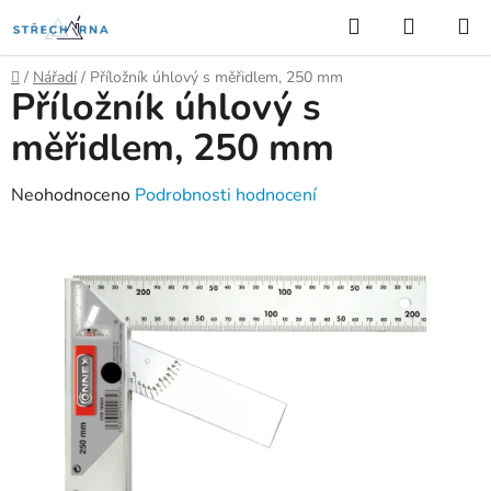
Přejít
Hledat
NÁKUP
na
KOŠÍK
obsah
Domů
/
Nářadí
/
Příložník úhlový s měřidlem, 250 mm
Příložník úhlový s
měřidlem, 250 mm
Průměrné
Neohodnoceno
Podrobnosti hodnocení
hodnocení
produktu
je
0,0
z
5
hvězdiček.