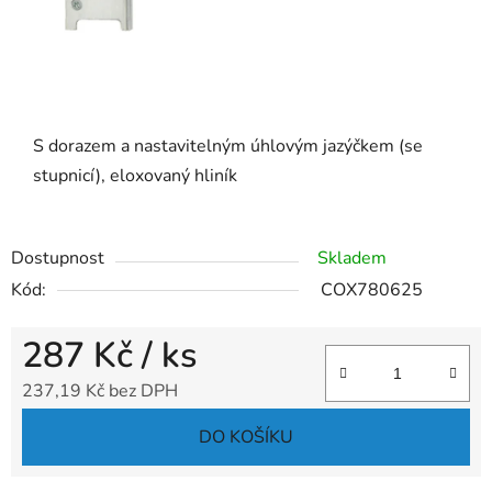
S dorazem a nastavitelným úhlovým jazýčkem (se
stupnicí), eloxovaný hliník
Dostupnost
Skladem
Kód:
COX780625
287 Kč
/ ks
237,19 Kč bez DPH
Měrná cena:
DO KOŠÍKU