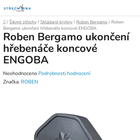
Přejít
na
obsah
Domů
/
Šikmé střechy
/
Skládané krytiny
/
Roben Bergamo
/
Roben
Bergamo ukončení hřebenáče koncové ENGOBA
Roben Bergamo ukončení
hřebenáče koncové
ENGOBA
Průměrné
Neohodnoceno
Podrobnosti hodnocení
hodnocení
Značka:
ROBEN
produktu
je
0,0
z
5
hvězdiček.