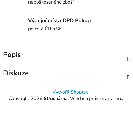
nepoškozeného zboží
Výdejní místa DPD Pickup
po celé ČR a SK
Popis
Diskuze
Z
Vytvořil Shoptet
á
Copyright 2026
Střechárna
. Všechna práva vyhrazena.
p
a
t
í