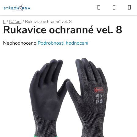
Přejít
Hledat
NÁKUP
na
KOŠÍK
obsah
Domů
/
Nářadí
/
Rukavice ochranné vel. 8
Rukavice ochranné vel. 8
Průměrné
Neohodnoceno
Podrobnosti hodnocení
hodnocení
produktu
je
0,0
z
5
hvězdiček.