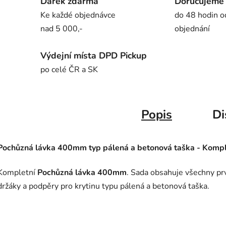
Dárek zdarma
Doručujeme
Ke každé objednávce
do 48 hodin o
nad 5 000,-
objednání
Výdejní místa DPD Pickup
po celé ČR a SK
Popis
Di
Pochůzná lávka 400mm typ pálená a betonová taška - Kompl
Kompletní
Pochůzná lávka 400mm
. Sada obsahuje všechny pr
držáky a podpěry pro krytinu typu pálená a betonová taška.