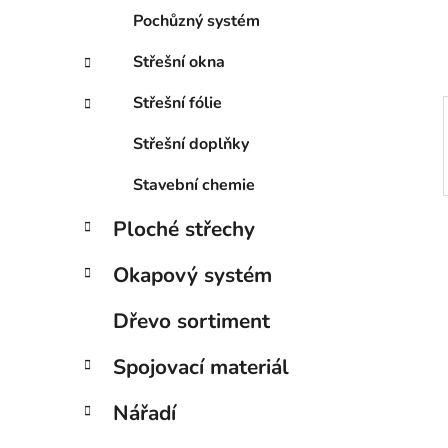
í
Pochůzný systém
p
a
Střešní okna
n
Střešní fólie
e
l
Střešní doplňky
Stavební chemie
Ploché střechy
Okapový systém
Dřevo sortiment
Spojovací materiál
Nářadí