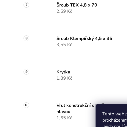
Šroub TEX 4,8 x 70
2,59 Kč
Šroub Klempířský 4,5 x 35
3,55 Kč
Krytka
1,89 Kč
Vrut konstrukční s talířovou
hlavou
Tento web p
1,65 Kč
procházením
jejich použí