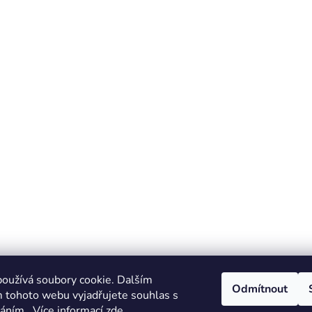
oužívá soubory cookie. Dalším
Odmítnout
 tohoto webu vyjadřujete souhlas s
váním.. Více informací
zde
.