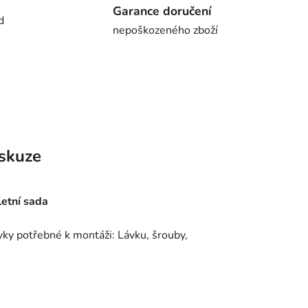
Garance doručení
d
nepoškozeného zboží
skuze
etní sada
vky potřebné k montáži: Lávku, šrouby,