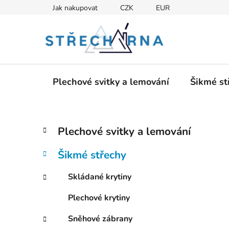
Přejít
Jak nakupovat
CZK
EUR
na
obsah
Plechové svitky a lemování
Šikmé st
P
K
Přeskočit
Plechové svitky a lemování
a
kategorie
o
t
s
Šikmé střechy
e
t
g
r
Skládané krytiny
o
a
r
Plechové krytiny
i
n
e
n
Sněhové zábrany