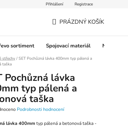
Přihlášení
Registrace
PRÁZDNÝ KOŠÍK
NÁKUPNÍ
KOŠÍK
řevo sortiment
Spojovací materiál
Nářadí
 střechy
/
SET Pochůzná lávka 400mm typ pálená a
á taška
 Pochůzná lávka
mm typ pálená a
onová taška
né
dnoceno
Podrobnosti hodnocení
ení
ná lávka 400mm
typ pálená a betonová taška -
tu