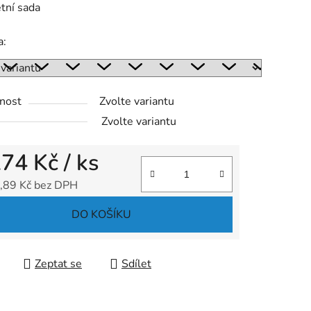
tní sada
a:
ek.
nost
Zvolte variantu
Zvolte variantu
274 Kč
/ ks
,89 Kč bez DPH
 cena:
DO KOŠÍKU
Zeptat se
Sdílet