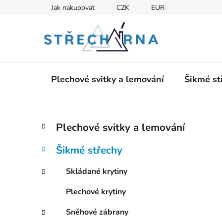
Přejít
Jak nakupovat
CZK
EUR
na
obsah
Plechové svitky a lemování
Šikmé st
P
K
Přeskočit
Plechové svitky a lemování
a
kategorie
o
t
s
Šikmé střechy
e
t
g
r
Skládané krytiny
o
a
r
Plechové krytiny
i
n
e
n
Sněhové zábrany