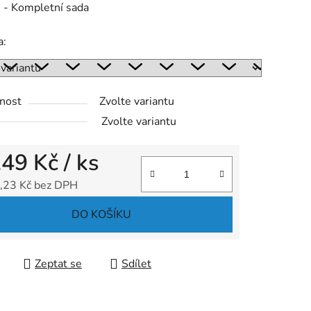
0
- Kompletní sada
a:
ek.
nost
Zvolte variantu
Zvolte variantu
249 Kč
/ ks
,23 Kč bez DPH
 cena:
DO KOŠÍKU
Zeptat se
Sdílet