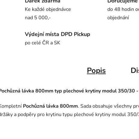
Dárek zdarma
Doručujeme
Ke každé objednávce
do 48 hodin o
nad 5 000,-
objednání
Výdejní místa DPD Pickup
po celé ČR a SK
Popis
Di
Pochůzná lávka 800mm
typ plechové krytiny modul 350/30
-
Kompletní
Pochůzná lávka 800mm
. Sada obsahuje všechny pr
držáky a podpěry pro krytinu typu
plechové krytiny modul 350/