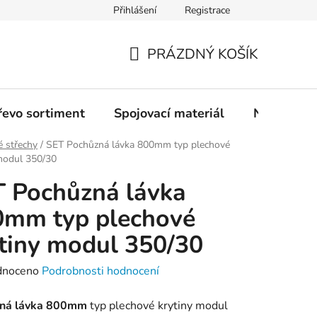
Přihlášení
Registrace
PRÁZDNÝ KOŠÍK
NÁKUPNÍ
KOŠÍK
řevo sortiment
Spojovací materiál
Nářadí
 střechy
/
SET Pochůzná lávka 800mm typ plechové
modul 350/30
 Pochůzná lávka
0mm typ plechové
tiny modul 350/30
né
dnoceno
Podrobnosti hodnocení
ení
ná lávka 800mm
t
yp plechové krytiny modul
tu