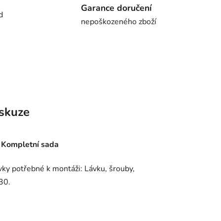
Garance doručení
d
nepoškozeného zboží
skuze
 Kompletní sada
vky potřebné k montáži: Lávku, šrouby,
30.