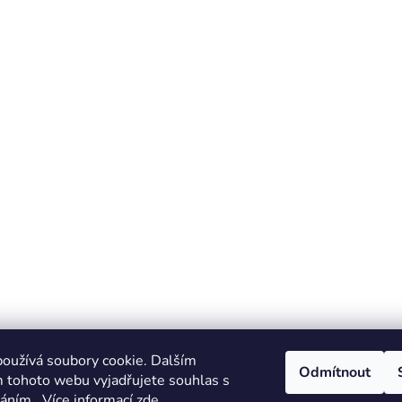
oužívá soubory cookie. Dalším
Odmítnout
 tohoto webu vyjadřujete souhlas s
váním.. Více informací
zde
.