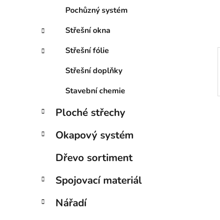
í
Pochůzný systém
p
a
Střešní okna
n
Střešní fólie
e
l
Střešní doplňky
Stavební chemie
Ploché střechy
Okapový systém
Dřevo sortiment
Spojovací materiál
Nářadí