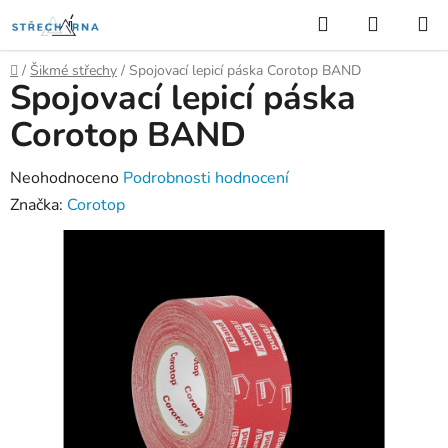
Přejít
Hledat
NÁKUP
na
KOŠÍK
obsah
Domů
/
Šikmé střechy
/
Spojovací lepicí páska Corotop BAND
Spojovací lepicí páska
Corotop BAND
Průměrné
Neohodnoceno
Podrobnosti hodnocení
hodnocení
Značka:
Corotop
produktu
je
0,0
z
5
hvězdiček.