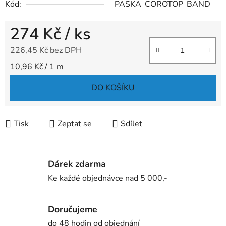
Kód:
PASKA_COROTOP_BAND
274 Kč
/ ks
226,45 Kč bez DPH
Měrná cena:
10,96 Kč / 1 m
DO KOŠÍKU
Tisk
Zeptat se
Sdílet
Dárek zdarma
Ke každé objednávce nad 5 000,-
Doručujeme
do 48 hodin od objednání