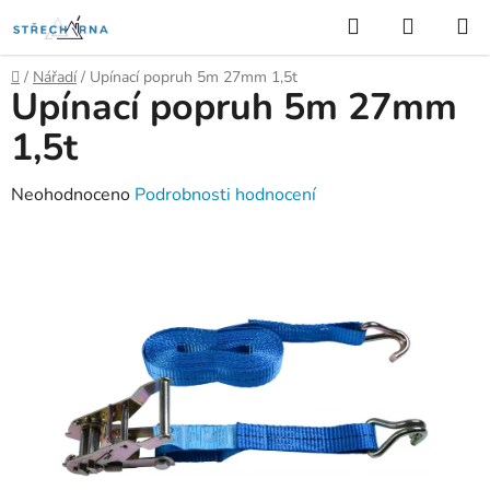
Přejít
Hledat
NÁKUP
na
KOŠÍK
obsah
Domů
/
Nářadí
/
Upínací popruh 5m 27mm 1,5t
Upínací popruh 5m 27mm
1,5t
Průměrné
Neohodnoceno
Podrobnosti hodnocení
hodnocení
produktu
je
0,0
z
5
hvězdiček.