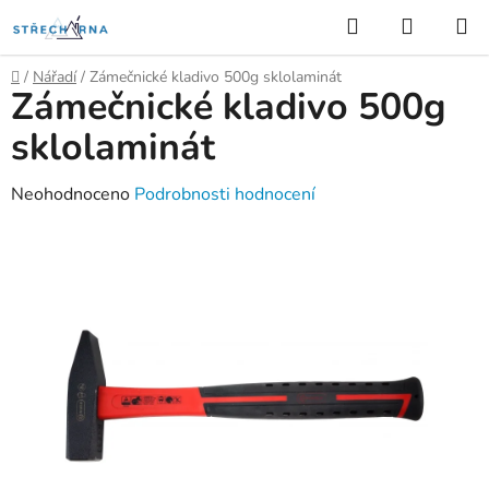
Přejít
Hledat
NÁKUP
na
KOŠÍK
obsah
Domů
/
Nářadí
/
Zámečnické kladivo 500g sklolaminát
Zámečnické kladivo 500g
sklolaminát
Průměrné
Neohodnoceno
Podrobnosti hodnocení
hodnocení
produktu
je
0,0
z
5
hvězdiček.