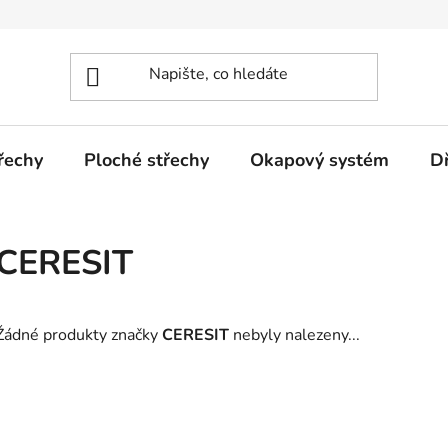
řechy
Ploché střechy
Okapový systém
D
CERESIT
Žádné produkty značky
CERESIT
nebyly nalezeny...