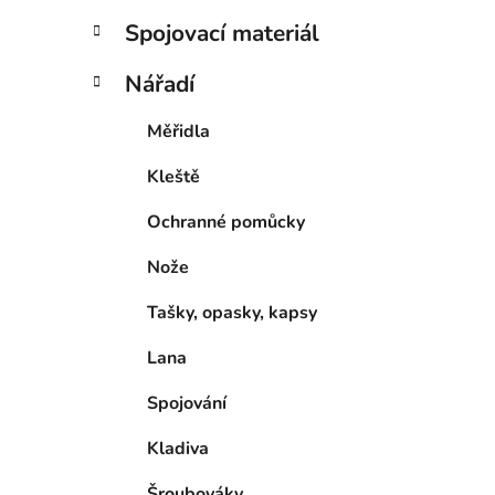
p
Spojovací materiál
a
n
Nářadí
e
Měřidla
l
Kleště
Ochranné pomůcky
Nože
Tašky, opasky, kapsy
Lana
Spojování
Kladiva
Šroubováky