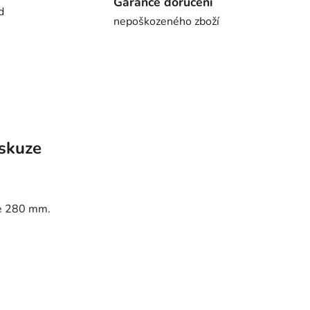
Garance doručení
d
nepoškozeného zboží
skuze
ce 280 mm.