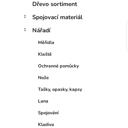
p
Dřevo sortiment
a
Spojovací materiál
n
e
Nářadí
l
Měřidla
Kleště
Ochranné pomůcky
Nože
Tašky, opasky, kapsy
Lana
Spojování
Kladiva