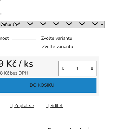
ek.
a:
nost
Zvolte variantu
Zvolte variantu
9 Kč
/ ks
8 Kč bez DPH
 cena:
DO KOŠÍKU
Zeptat se
Sdílet