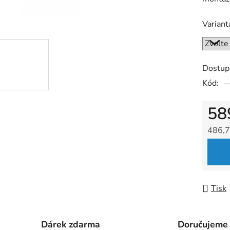
5
hvězdič
Variant
Dostup
Kód:
58
486,7
Měrná
Tisk
Dárek zdarma
Doručujeme