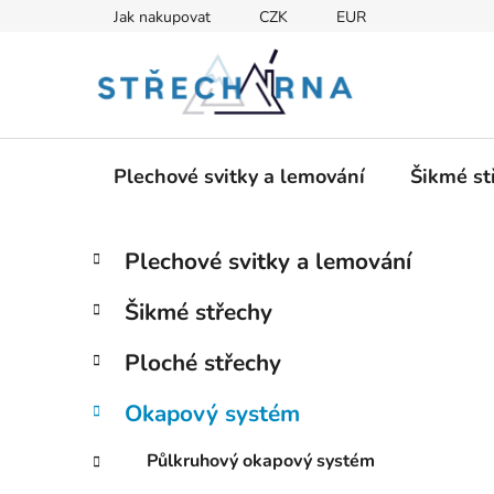
Přejít
Jak nakupovat
CZK
EUR
na
obsah
Plechové svitky a lemování
Šikmé st
P
K
Přeskočit
Plechové svitky a lemování
a
kategorie
o
t
s
Šikmé střechy
e
t
g
r
Ploché střechy
o
a
r
Okapový systém
i
n
e
n
Půlkruhový okapový systém
í