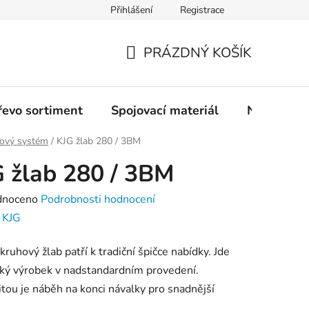
Přihlášení
Registrace
PRÁZDNÝ KOŠÍK
NÁKUPNÍ
KOŠÍK
řevo sortiment
Spojovací materiál
Nářadí
ový systém
/
KJG žlab 280 / 3BM
 žlab 280 / 3BM
né
dnoceno
Podrobnosti hodnocení
ení
:
KJG
tu
kruhový žlab patří k tradiční špičce nabídky. Jde
cký výrobek v nadstandardním provedení.
itou je náběh na konci návalky pro snadnější
.