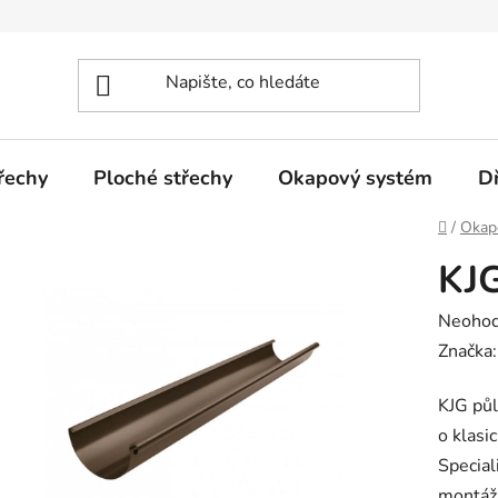
řechy
Ploché střechy
Okapový systém
D
Domů
/
Okap
KJG
Průměr
Neoho
hodnoc
Značka
produk
KJG půl
je
o klasi
0,0
Special
z
montáž