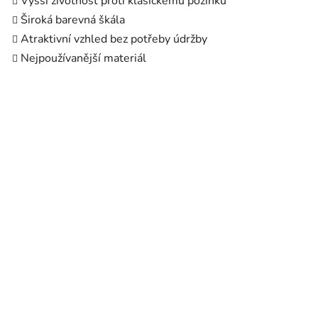
Vyšší životnost proti klasickému pozinku
Široká barevná škála
Atraktivní vzhled bez potřeby údržby
Nejpoužívanější materiál