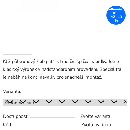
OD 789
KČ
AŽ –13
%
KJG půlkruhový žlab patří k tradiční špičce nabídky. Jde o
klasický výrobek v nadstandardním provedení. Specialitou
je náběh na konci návalky pro snadnější montáž.
Varianta:
Dostupnost
Zvolte variantu
Kód:
Zvolte variantu