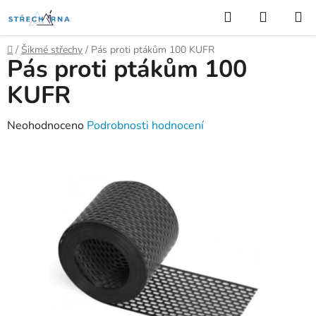
Přejít
Hledat
NÁKUP
na
KOŠÍK
obsah
Domů
/
Šikmé střechy
/
Pás proti ptákům 100 KUFR
Pás proti ptákům 100
KUFR
Průměrné
Neohodnoceno
Podrobnosti hodnocení
hodnocení
produktu
je
0,0
z
5
hvězdiček.