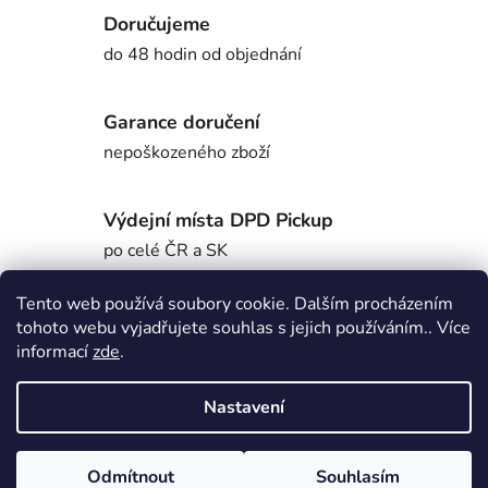
Doručujeme
do 48 hodin od objednání
Garance doručení
nepoškozeného zboží
Výdejní místa DPD Pickup
po celé ČR a SK
Tento web používá soubory cookie. Dalším procházením
tohoto webu vyjadřujete souhlas s jejich používáním.. Více
Popis
informací
zde
.
Nastavení
Diskuze
Z
Odmítnout
Souhlasím
Vytvořil Shoptet